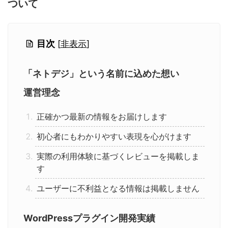
ついて
グーペ
デジタルコンテンツ販売
仕入れサイト
Ameba Ownd
makeshop
無料ビジネスツール
目次
[
非表示
]
イージーマイショップ
ネットショップ開業準備
越境EC
「ネトデジ」という名前に込めた想い
運営理念
正確かつ最新の情報をお届けします
初心者にもわかりやすい表現を心がけます
実際の利用体験に基づくレビューを掲載しま
す
ユーザーに不利益となる情報は掲載しません
WordPressプラグイン開発実績