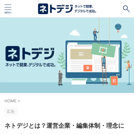
タグ
キャッシュレス
Square
BASE
STORES
ネットショップ開設１vs１
無料ネットショップ
予約管理システム
Shopify
Air ビジネスツールズ
ペライチ
キャッシュレス決済端末１vs１
ジンドゥー
HOME
>
POSレジ
スマレジ
カラーミーショップ
Wix
広告
楽天ペイ
stera pack
WordPress
ネトデジとは？運営企業・編集体制・理念に
ハンドメイド販売
ホームページ作成サービス１vs１