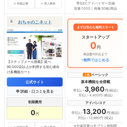
専任ECアドバイザー完備
特集記事
導入事例
容量:100G｜画像:50枚/商品
おちゃのこネット
まずは安心な無料スタート
スタートアップ
0
円
商品数100点まで
無料ではじめる
【ステップメール搭載】延べ
90,000店以上が利用する初心者向
け多機能カート
ベーシック
人気
基本機能を全搭載
公式サイト
3,960
年払い
円
(税込)
💬 詳細・口コミを見る
月払い 4,400円 (税込)
初期費用
アドバンスド
13,200
0
年払い
円
(税込)
円
月払い 13,860円 (税込)
※全体容量は全プラン無制限