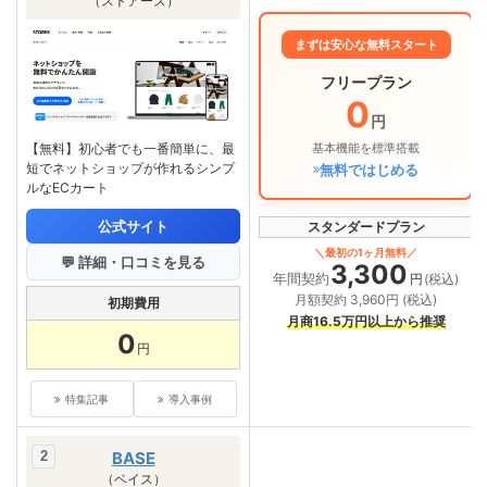
（ストアーズ）
まずは安心な無料スタート
フリープラン
0
円
【無料】初心者でも一番簡単に、最
基本機能を標準搭載
短でネットショップが作れるシンプ
無料ではじめる
ルなECカート
公式サイト
スタンダードプラン
＼最初の1ヶ月無料／
💬 詳細・口コミを見る
3,300
年間契約
円
(税込)
月額契約 3,960円 (税込)
初期費用
月商16.5万円以上から推奨
0
円
特集記事
導入事例
BASE
（ベイス）