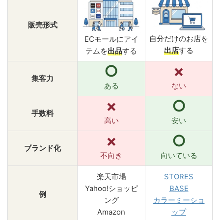
販売形式
自分だけの
お店を
ECモールに
アイ
出店
する
テムを
出品
する
○
×
集客力
ある
ない
×
○
手数料
高い
安い
×
○
ブランド化
不向き
向いている
楽天市場
STORES
Yahoo!ショッピ
BASE
例
ング
カラーミーショ
Amazon
ップ