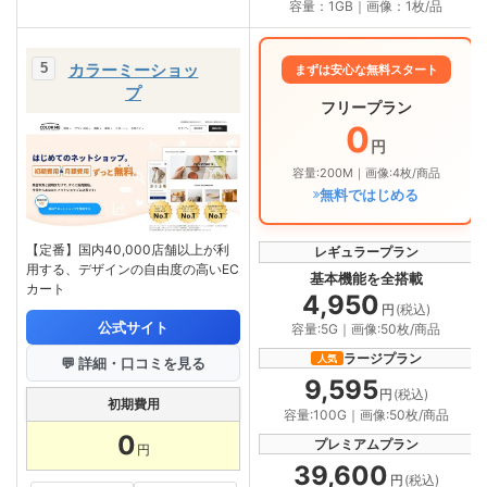
容量：1GB｜画像：1枚/品
カラーミーショッ
まずは安心な無料スタート
プ
フリープラン
0
円
容量:200M｜画像:4枚/商品
無料ではじめる
【定番】国内40,000店舗以上が利
レギュラープラン
用する、デザインの自由度の高いEC
基本機能を全搭載
カート
4,950
円
(税込)
公式サイト
容量:5G｜画像:50枚/商品
ラージプラン
人気
💬 詳細・口コミを見る
9,595
円
(税込)
初期費用
容量:100G｜画像:50枚/商品
0
プレミアムプラン
円
39,600
円
(税込)