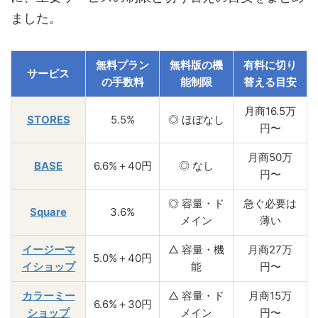
ました。
無料プラン
無料版の機
有料に切り
サービス
の手数料
能制限
替える目安
月商16.5万
STORES
5.5%
◎ ほぼなし
円〜
月商50万
BASE
6.6%＋40円
◎ なし
円〜
◎ 容量・ド
急ぐ必要は
Square
3.6%
メイン
薄い
イージーマ
△ 容量・機
月商27万
5.0%＋40円
イショップ
能
円〜
カラーミー
△ 容量・ド
月商15万
6.6%＋30円
ショップ
メイン
円〜