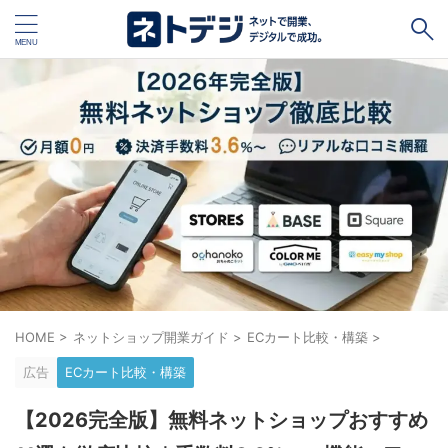
タグ
キャッシュレス
Square
BASE
STORES
ネットショップ開設１vs１
無料ネットショップ
予約管理システム
Shopify
Air ビジネスツールズ
ペライチ
キャッシュレス決済端末１vs１
ジンドゥー
HOME
>
ネットショップ開業ガイド
>
ECカート比較・構築
>
POSレジ
スマレジ
カラーミーショップ
Wix
広告
ECカート比較・構築
楽天ペイ
stera pack
WordPress
【2026完全版】無料ネットショップおすすめ
ハンドメイド販売
ホームページ作成サービス１vs１