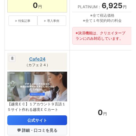
0
6,925
円
PLATINUM：
円
※全て税込価格
※全て１年契約時の料金
特集記事
導入事例
※決済機能は、クリエイタープ
ランにのみ対応しています。
Cafe24
（カフェ２４）
【越境ＥＣ】１アカウント９言語１
５サイト作れる越境ＥＣカート
0
円
公式サイト
💬 詳細・口コミを見る