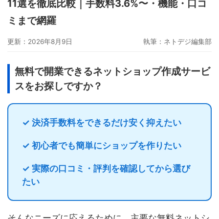
11選を徹底比較｜手数料3.6%〜・機能・口コ
グーペ
デジタルコンテンツ販売
仕入れサイト
ミまで網羅
Ameba Ownd
makeshop
無料ビジネスツール
更新：2026年8月9日
執筆：
ネトデジ編集部
イージーマイショップ
ネットショップ開業準備
越境EC
無料で開業できるネットショップ作成サービ
スをお探しですか？
✓ 決済手数料をできるだけ安く抑えたい
✓ 初心者でも簡単にショップを作りたい
✓ 実際の口コミ・評判を確認してから選び
たい
そんなニーズに応えるために、主要な無料ネットシ