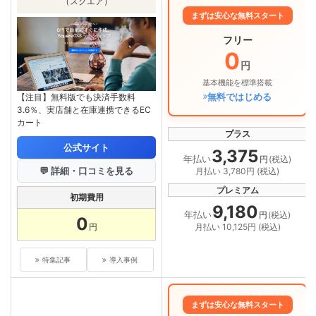
（スクエア）
まずは安心な無料スタート
フリー
0
円
基本機能を標準搭載
無料ではじめる
【注目】無料版でも決済手数料
3.6％、実店舗と在庫連携できるEC
カート
プラス
公式サイト
3,375
年払い
円
(税込)
💬 詳細・口コミを見る
月払い 3,780円 (税込)
プレミアム
初期費用
9,180
年払い
円
(税込)
0
円
月払い 10,125円 (税込)
特集記事
導入事例
まずは安心な無料スタート