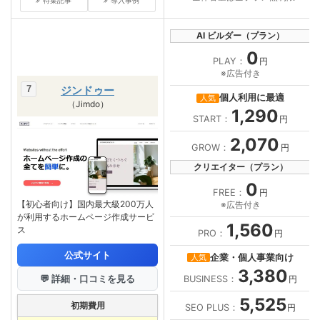
特集記事
導入事例
AI ビルダー（プラン）
0
PLAY：
円
※広告付き
ジンドゥー
個人利用に最適
人気
（Jimdo）
1,290
START：
円
2,070
GROW：
円
クリエイター（プラン）
0
FREE：
円
【初心者向け】国内最大級200万人
※広告付き
が利用するホームページ作成サービ
1,560
ス
PRO：
円
公式サイト
企業・個人事業向け
人気
3,380
💬 詳細・口コミを見る
BUSINESS：
円
5,525
初期費用
SEO PLUS：
円