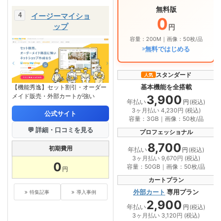
無料版
イージーマイショ
0
ップ
円
容量：200M｜画像：50枚/品
無料ではじめる
スタンダード
人気
基本機能を全搭載
【機能秀逸】セット割引・オーダー
メイド販売・外部カートが強い
3,900
年払い
円
(税込)
3ヶ月払い 4,230円 (税込)
公式サイト
容量：3GB｜画像：50枚/品
💬 詳細・口コミを見る
プロフェッショナル
8,700
初期費用
年払い
円
(税込)
3ヶ月払い 9,670円 (税込)
0
容量：50GB｜画像：50枚/品
円
カートプラン
外部カート
専用プラン
特集記事
導入事例
2,900
年払い
円
(税込)
3ヶ月払い 3,120円 (税込)