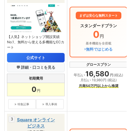
まずは安心な無料スタート
スタンダードプラン
0
円
【人気】ネットショップ開設実績
No.1、無料から使える多機能なECカ
基本機能を全搭載
ート
無料ではじめる
公式サイト
グロースプラン
💬 詳細・口コミを見る
16,580
年払い
円
(税込)
初期費用
月払い 19,980円 (税込)
月商50万円以上から推奨
0
円
特集記事
導入事例
Square オンライン
ビジネス