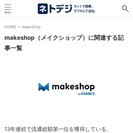
HOME
>
makeshop
makeshop（メイクショップ）に関連する記
タグ
事一覧
キャッシュレス
Square
BASE
STORES
ネットショップ開設１vs１
無料ネットショップ
予約管理システム
Shopify
Air ビジネスツールズ
ペライチ
キャッシュレス決済端末１vs１
ジンドゥー
POSレジ
スマレジ
カラーミーショップ
Wix
楽天ペイ
stera pack
WordPress
ハンドメイド販売
ホームページ作成サービス１vs１
13年連続で流通総額第一位を獲得している、