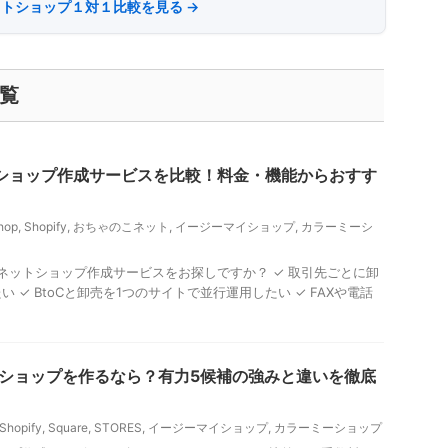
トショップ１対１比較を見る →
一覧
トショップ作成サービスを比較！料金・機能からおすす
hop
,
Shopify
,
おちゃのこネット
,
イージーマイショップ
,
カラーミーシ
ト・ネットショップ作成サービスをお探しですか？ ✓ 取引先ごとに卸
 ✓ BtoCと卸売を1つのサイトで並行運用したい ✓ FAXや電話
トショップを作るなら？有力5候補の強みと違いを徹底
Shopify
,
Square
,
STORES
,
イージーマイショップ
,
カラーミーショップ