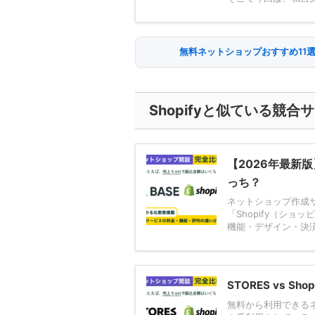
無料ネットショップおすすめ11
Shopifyと似ている競合
【2026年最新版】
っち？
ネットショップ作成サ
「Shopify（シ
機能・デザイン・決済
STORES vs S
無料から利用できるネ