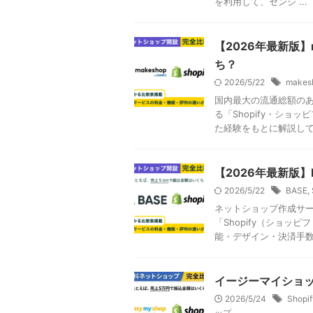
を利用して、センシ ...
【2026年最新版】m
ち？
2026/5/22
makes
国内最大の流通総額のあ
る「Shopify・シ
た経験をもとに解説してい
【2026年最新版】B
2026/5/22
BASE
,
ネットショップ作成サー
「Shopify（ショ
能・デザイン・決済手数料
イージーマイショップ
2026/5/24
Shopif
ップ