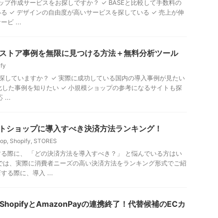
ップ作成サービスをお探しですか？ ✓ BASEと比較して手数料の
る ✓ デザインの自由度が高いサービスを探している ✓ 売上が伸
ビ ...
ifyストア事例を無限に見つける方法＋無料分析ツール
fy
例を探していますか？ ✓ 実際に成功している国内の導入事例が見たい
化した事例を知りたい ✓ 小規模ショップの参考になるサイトも探
...
ットショップに導入すべき決済方法ランキング！
hop
,
Shopify
,
STORES
る際に、 「どの決済方法を導入すべき？」 と悩んでいる方はい
では、実際に消費者ニーズの高い決済方法をランキング形式でご紹
る際に、導入 ...
ShopifyとAmazonPayの連携終了！代替候補のECカ