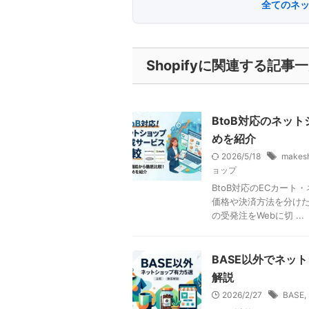
全てのネッ
Shopifyに関連する記事
BtoB対応のネッ
めを紹介
2026/5/18
makes
ョップ
BtoB対応のECカー
価格や決済方法を分けたい
の受発注をWebに切 ...
BASE以外でネッ
解説
2026/2/27
BASE
,