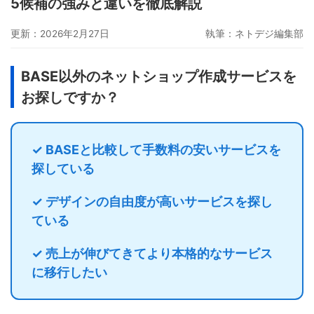
5候補の強みと違いを徹底解説
グーペ
デジタルコンテンツ販売
仕入れサイト
更新：2026年2月27日
執筆：
ネトデジ編集部
Ameba Ownd
makeshop
無料ビジネスツール
イージーマイショップ
ネットショップ開業準備
越境EC
BASE以外のネットショップ作成サービスを
お探しですか？
✓ BASEと比較して手数料の安いサービスを
探している
✓ デザインの自由度が高いサービスを探し
ている
✓ 売上が伸びてきてより本格的なサービス
に移行したい