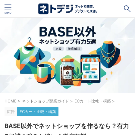
タグ
キャッシュレス
Square
BASE
STORES
ネットショップ開設１vs１
無料ネットショップ
予約管理システム
Shopify
Air ビジネスツールズ
ペライチ
キャッシュレス決済端末１vs１
ジンドゥー
HOME
>
ネットショップ開業ガイド
>
ECカート比較・構築
>
POSレジ
スマレジ
カラーミーショップ
Wix
広告
ECカート比較・構築
楽天ペイ
stera pack
WordPress
BASE以外でネットショップを作るなら？有力
ハンドメイド販売
ホームページ作成サービス１vs１