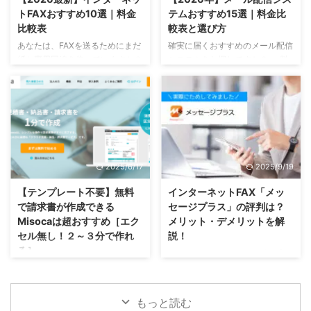
ら徹底比較しました。口コミに加
ソフトの料金プランを比較してみ
トFAXおすすめ10選｜料金
テムおすすめ15選｜料金比
えて、対応OSや充電方式などの
ました 完全に無料で使えるサー
比較表
較表と選び方
細かな仕様も比較しました。 決
ビスはどれですか？ 「弥生会計
あなたは、FAXを送るためにまだ
確実に届くおすすめのメール配信
済端末導入後に「失敗した…」と
オンライン」の、白色申告（フリ
紙と専用回線を使っていますか？
システムをお探しですか？ ✓ 料
後悔しないために、この記事から
ープラン）青色申告（セルフ※一
それとも、インターネットでFAX
金や初期費用をできるだけ安く抑
最適な一台を見つけてくだ ...
年目限定）は、初期費用に加えて
を送受信できる方法をお探しでし
えたい ✓ Gmailへの到達率が高い
月額も0円で利用できます。 料 ...
ょうか。 ✓ 「ビジネスでFAXは
サービスを選びたい ✓ 初心者で
必要だけど、電話回線は引きたく
も簡単にメルマガ・ステップメー
ない」 ✓ 「自宅や外出先から、
ルを送りたい そんな悩みを解決
スマホだけでFAXを使いたい」 ✓
するために、主要なメール配信シ
「できるだけ低コストに、個人名
ステム15社を徹底調査し、料金・
2025/6/17
2025/9/19
義で申し込みたい」 こうしたニ
機能・到達率を比較しました。
ーズに応えるのがインターネット
各サービスのメリットだけでな
【テンプレート不要】無料
インターネットFAX「メッ
FAXです。 本記事では、最新の
く、デメリットや無料プランの有
で請求書が作成できる
セージプラス」の評判は？
10サービスを料金・機能・評判
無もしっかり解説しています。
Misocaは超おすすめ［エク
メリット・デメリットを解
で徹底比較し、さらに利用目的別
導入後に「こんなはずじゃなかっ
セル無し！２～３分で作れ
説！
のおすすめルートを提示します。
た…」と後悔しないために、この
る］
インターネットFAXサービス「メ
あなたに合ったインターネット
記事から最適なサービスを見つけ
ッセージプラス」の評判や口コミ
インターネットを通じて、無料で
FAXサー ...
てください。 メー ...
を、基本情報やメリット・デメリ
簡単に請求書を作成することがで
ットとともに、実際の利用経験を
きる「Misoca（ミソカ）」とい
もっと読む
交えてご紹介します。 メッセー
うサービスについてご紹介しま