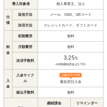
導入対象者
個人事業主、法人
送信方法
メール、SMS、QRコード
仕
様
決済方法
クレジットカード、ギフトカード
初期費用
無料
月額費用
無料
料
金
3.25
%
決済手数料
※自動継続課金は3.75%
入金サイク
入金スピード◎
入
ル
最短翌日入金
金
振込手数料
無料
継続課金
リマインダー