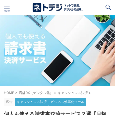
タグ
キャッシュレス
Square
BASE
STORES
ネットショップ開設１vs１
無料ネットショップ
予約管理システム
Shopify
Air ビジネスツールズ
ペライチ
キャッシュレス決済端末１vs１
ジンドゥー
POSレジ
スマレジ
カラーミーショップ
Wix
HOME
>
店舗DX（デジタル化）
>
キャッシュレス決済
>
楽天ペイ
stera pack
WordPress
広告
キャッシュレス決済
ビジネス効率化ツール
ハンドメイド販売
ホームページ作成サービス１vs１
個人も使える請求書決済サービス２選【月額