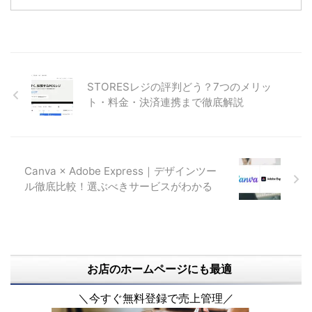
ジプラスの基礎知識 メッセージ
す。 はじめに 請求書なんて作っ
プラスとは メッセージプラスの
たことないんだけど・・・。 ネ
基本情報・料金など 他社インタ
ットショップの作成や運用など、
ーネットFAXとの比較は、の記事
過去に派遣でお手伝いしていただ
を参考にしてください。 メッセ
いた方に、仕事を依頼するとよく
ージプラスを実際に利用してみた
言われるのが「請求書を作ったこ
STORESレジの評判どう？7つのメリッ
即日利用可能で導入がスムーズ
とがない」です。 当然ですが、
ト・料金・決済連携まで徹底解説
メッセージプラスは、クレジット
法人との取引では請求書はない
カード決済完了後すぐに利用開始
と、何らかのトラブルがあった場
できます。申込み完了後、メール
合にとても困る可能性がありま
でFAX送信先の電話番号と初期パ
す。そして、税理士さんにも怒ら
スワードが届くので、他 ...
れます・・。 Misocaなら２～３
Canva × Adobe Express｜デザインツー
分程度あれば作ることがで ...
ル徹底比較！選ぶべきサービスがわかる
お店のホームページにも最適
＼今すぐ無料登録で売上管理／