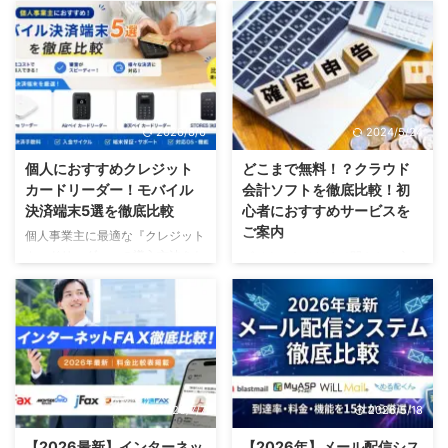
2026/8/6
2024/5/24
個人におすすめクレジット
どこまで無料！？クラウド
カードリーダー！モバイル
会計ソフトを徹底比較！初
決済端末5選を徹底比較
心者におすすめサービスを
ご案内
個人事業主に最適な『クレジット
カードリーダー』の導入方法をお
ビジネスをはじめて間もない方に
探しですか？ ✓ 初期費用、決済
向けて、インターネットを通じて
導入コストをできるだけ抑えたい
利用できる、クラウド会計ソフト
✓ はじめてのキャッシュレス決
について比較してみました。 無
済導入で審査に不安がある ✓ イ
料から使える、やよい、マネーフ
ベントや移動販売でも安心して使
ォワード、フリー、についてサー
いたい そんな方に向けて、ネト
ビスの違いを知りたい方は、ぜひ
デジ編集部が、主要なクレジット
こちらの記事を参考にしてみてだ
2026/7/7
2026/5/18
カードリーダー／モバイル決済端
さい。 ３大クラウド会計ソフト
末を料金・手数料・機能の観点か
の料金を比較 ３大クラウド会計
【2026最新】インターネッ
【2026年】メール配信シス