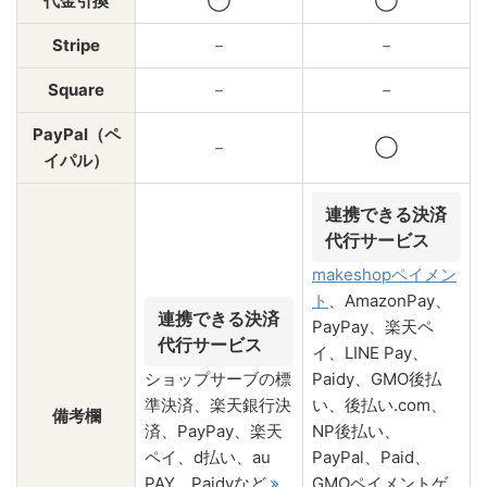
代金引換
◯
◯
Stripe
－
－
Square
－
－
PayPal（ペ
－
◯
イパル）
連携できる決済
代行サービス
makeshopペイメン
ト
、AmazonPay、
連携できる決済
PayPay、楽天ペ
代行サービス
イ、LINE Pay、
ショップサーブの標
Paidy、GMO後払
準決済、楽天銀行決
い、後払い.com、
備考欄
済、PayPay、楽天
NP後払い、
ペイ、d払い、au
PayPal、Paid、
PAY、Paidyなど
GMOペイメントゲ