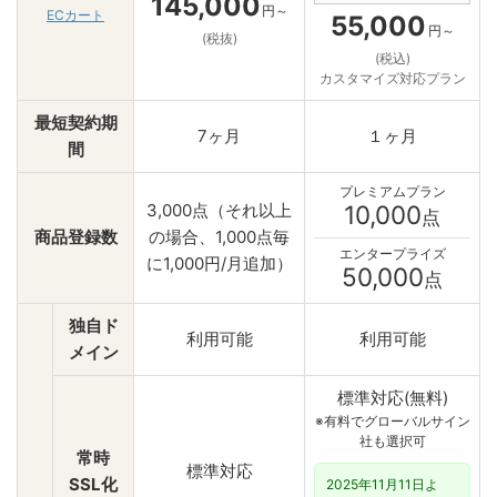
145,000
円～
ECカート
55,000
円～
(税抜)
(税込)
カスタマイズ対応プラン
最短契約期
7ヶ月
１ヶ月
間
プレミアムプラン
3,000点（それ以上
10,000
点
商品登録数
の場合、1,000点毎
エンタープライズ
に1,000円/月追加）
50,000
点
独自ド
利用可能
利用可能
メイン
標準対応(無料)
※有料でグローバルサイン
社も選択可
常時
標準対応
SSL化
2025年11月11日よ