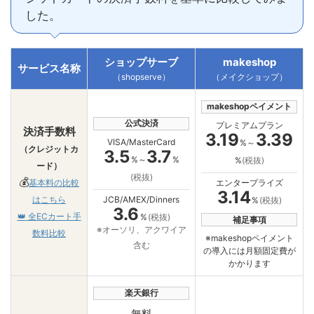
した。
ショップサーブ
makeshop
サービス名称
（shopserve）
（メイクショップ）
makeshopペイメント
公式決済
プレミアムプラン
決済手数料
3.19
3.39
VISA/MasterCard
%～
（クレジットカ
3.5
3.7
%～
%
%
(税抜)
ード）
(税抜)
💰
エンタープライズ
基本料の比較
3.14
JCB/AMEX/Dinners
はこちら
%
(税抜)
3.6
👑
全ECカート手
%
(税抜)
補足事項
※オーソリ、アクワイア
数料比較
※makeshopペイメント
含む
の導入には月額固定費が
かかります
楽天銀行
無料