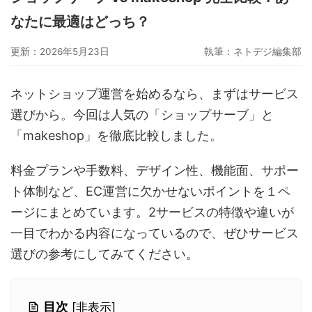
グーペ
デジタルコンテンツ販売
仕入れサイト
なたに最適はどっち？
Ameba Ownd
makeshop
無料ビジネスツール
更新：2026年5月23日
執筆：
ネトデジ編集部
イージーマイショップ
ネットショップ開業準備
越境EC
ネットショップ運営を始めるなら、まずはサービス
選びから。今回は人気の「ショップサーブ」と
「makeshop」を徹底比較しました。
料金プランや手数料、デザイン性、機能面、サポー
ト体制など、EC運営に欠かせないポイントを１ペ
ージにまとめています。2サービスの特徴や違いが
一目でわかる内容になっているので、ぜひサービス
選びの参考にしてみてください。
目次
[
非表示
]