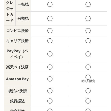
クレ
一括払
◯
◯
ジッ
トカ
分割払
◯
◯
ード
コンビニ決済
◯
◯
キャリア決済
◯
◯
PayPay（ペ
◯
◯
イペイ）
楽天ペイ決済
◯
◯
◯
Amazon Pay
◯
※法人限定
後払い決済
◯
◯
銀行振込
◯
◯