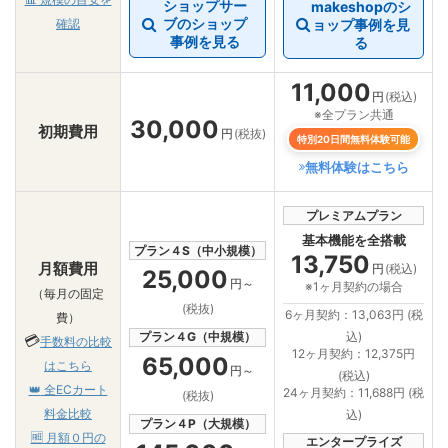
ショップサー
makeshopのシ
ブのショップ
確認
ョップ事例を見
事例を見る
る
11,000
円
(税込)
※全プラン共通
30,000
初期費用
円
(税抜)
特別20日間無料体験可能
無料体験はこちら
プレミアムプラン
基本機能を全搭載
プラン４S（中小規模）
13,750
月額費用
円
(税込)
25,000
円～
※1ヶ月契約の場合
（毎月の固定
(税抜)
6ヶ月契約：13,063円 (税
費）
込)
プラン４G（中規模）
💳
手数料の比較
12ヶ月契約：12,375円
65,000
はこちら
円～
(税込)
👑
全ECカート
24ヶ月契約：11,688円 (税
(税抜)
料金比較
込)
プラン４P（大規模）
🆓
月額０円の
エンタープライズ