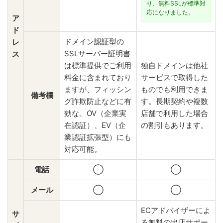
り、無料SSLが標準対
応になりました。
ア
ド
ドメイン認証型の
レ
SSLサーバー証明書
ス
は標準提供でご利用
独自ドメインは他社
料金に含まれており
サービスで取得した
ますが、フィッシン
ものでも利用できま
備考欄
グ詐欺防止などに有
す。長期契約や複数
効な、OV（企業実
店舗で利用した場合
在認証）、EV（企
の割引もあります。
業認証拡張型）にも
対応可能。
電話
◯
◯
メール
◯
◯
ECアドバイザーによ
サ
る無料の出店サポー