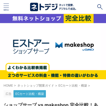
タグ
キャッシュレス
Square
BASE
STORES
ネットショップ開設１vs１
無料ネットショップ
予約管理システム
Shopify
Air ビジネスツールズ
ペライチ
キャッシュレス決済端末１vs１
ジンドゥー
POSレジ
スマレジ
カラーミーショップ
Wix
HOME
>
ネットショップ開業ガイド
>
ECカート比較・構築
>
楽天ペイ
stera pack
WordPress
広告
ECカート比較・構築
ハンドメイド販売
ホームページ作成サービス１vs１
ショップサーブ vs makeshop 完全比較！あ