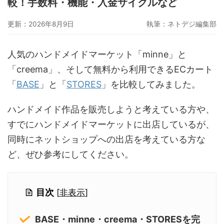
較！手数料・機能・入金サイクルなど
グーペ
デジタルコンテンツ販売
仕入れサイト
更新：2026年8月9日
執筆：
ネトデジ編集部
Ameba Ownd
makeshop
無料ビジネスツール
イージーマイショップ
ネットショップ開業準備
越境EC
人気のハンドメイドマーケット「minne」と
「creema」、そして無料から利用できるECカート
「
BASE
」と「
STORES
」を比較してみました。
ハンドメイド作品を販売しようと考えている方や、
すでにハンドメイドマーケットに出店しているが、
同時にネットショップへの出店を考えている方な
ど、ぜひ参考にしてください。
目次
[
非表示
]
BASE・minne・creema・STORESを完