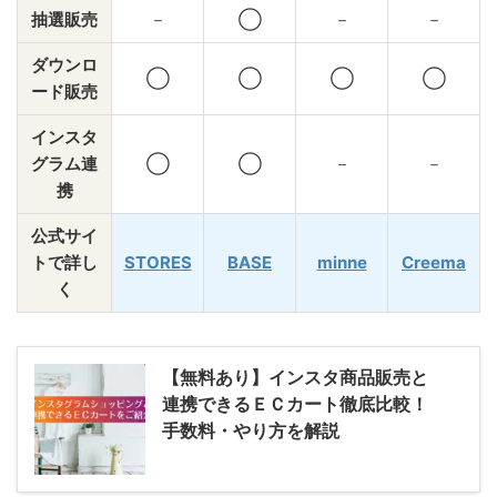
抽選販売
－
◯
－
－
ダウンロ
◯
◯
◯
◯
ード販売
インスタ
グラム連
◯
◯
－
－
携
公式サイ
トで詳し
STORES
BASE
minne
Creema
く
【無料あり】インスタ商品販売と
連携できるＥＣカート徹底比較！
手数料・やり方を解説