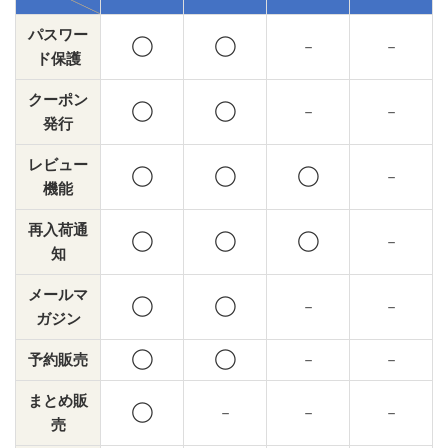
パスワー
◯
◯
－
－
ド保護
クーポン
◯
◯
－
－
発行
レビュー
◯
◯
◯
－
機能
再入荷通
◯
◯
◯
－
知
メールマ
◯
◯
－
－
ガジン
予約販売
◯
◯
－
－
まとめ販
◯
－
－
－
売