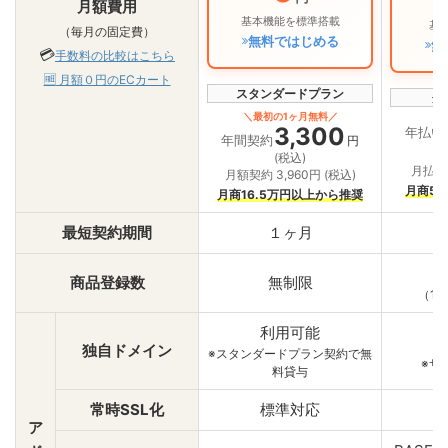
月額費用
基本機能を標準搭載
基
（毎月の固定費）
無料ではじめる
無
💳
手数料の比較はこちら
🆓
月額０円のECカート
スタンダードプラン
グ
＼最初の1ヶ月無料／
3,300
年払い
年間契約
円
(税込)
月払い 
月額契約 3,960円 (税込)
月商5
月商16.5万円以上から推奨
最短契約期間
１ヶ月
商品登録数
無制限
（1日
利用可能
独自ドメイン
※スタンダードプラン契約で無
※サ
料貸与
常時SSL化
標準対応
ア