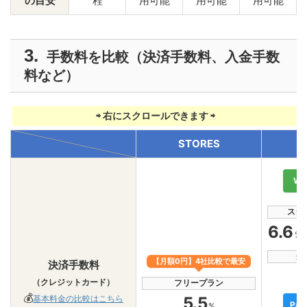
の目安
程
用可能
用可能
用可能
手数料を比較（決済手数料、入金手数
料など）
STORES
WE
スタ
6.6
%
グ
【月額0円】4社比較で最安
決済手数料
（クレジットカード）
フリープラン
💰
5.5
基本料金の比較はこちら
Pay
%