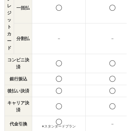
レ
一括払
◯
◯
ジ
ッ
ト
カ
分割払
－
－
ー
ド
コンビニ決
◯
◯
済
銀行振込
◯
◯
後払い決済
◯
◯
キャリア決
◯
◯
済
◯
代金引換
－
※スタンダードプラン