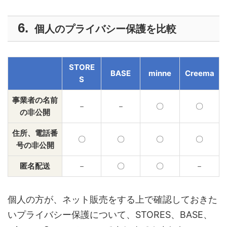
個人のプライバシー保護を比較
STORE
BASE
minne
Creema
S
事業者の名前
－
－
〇
〇
の非公開
住所、電話番
〇
〇
〇
〇
号の非公開
匿名配送
－
〇
〇
－
個人の方が、ネット販売をする上で確認しておきた
いプライバシー保護について、STORES、BASE、