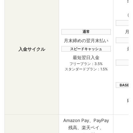
振
（
定
月
通常
月末締めの翌月末払い
最
入金サイクル
スピードキャッシュ
手
最短翌日入金
フリープラン：3.5%
スタンダードプラン：1.5%
BASE
即
Amazon Pay、PayPay
残高、楽天ペイ、