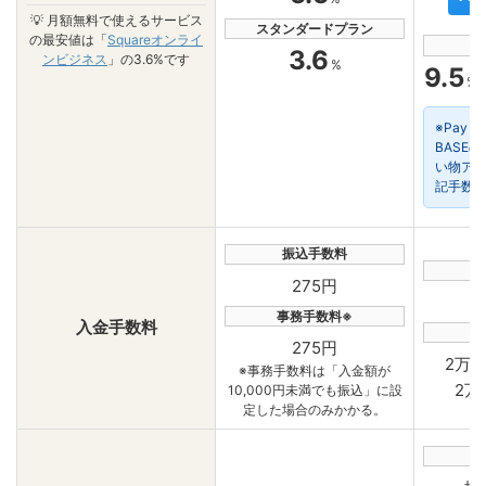
💡 月額無料で使えるサービス
スタンダードプラン
の最安値は「
Squareオンライ
3.6
ンビジネス
」の3.6%です
%
9.5
%
※Pay 
BASE
い物ア
記手数
振込手数料
275円
事務手数料※
入金手数料
275円
2万円
※事務手数料は「入金額が
2万
10,000円未満でも振込」に設
定した場合のみかかる。