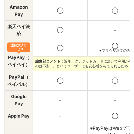
Amazon
◯
◯
Pay
楽天ペイ決
◯
－
済
注目決済サ
◯
◯
ービス
※ブラウザ注文のみ
PayPay（
編集部コメント：
近年、クレジットカードに次いで利用が広が
ペイペイ）
のは不安…」というユーザーにも安心感を与えられるため、
PayPal（
◯
◯
ペイパル）
Google
－
－
Pay
Apple Pay
－
◯
※PayPayはWebブラ