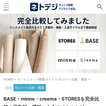
タグ
キャッシュレス
Square
BASE
STORES
ネットショップ開設１vs１
無料ネットショップ
予約管理システム
Shopify
Air ビジネスツールズ
ペライチ
キャッシュレス決済端末１vs１
ジンドゥー
HOME
>
ネットショップ開業ガイド
>
ECカート比較・構築
>
POSレジ
スマレジ
カラーミーショップ
Wix
広告
ECカート比較・構築
楽天ペイ
stera pack
WordPress
BASE・minne・creema・STORESを完全比
ハンドメイド販売
ホームページ作成サービス１vs１