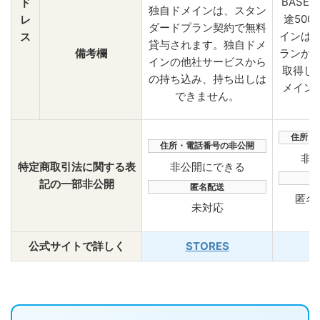
BASE
ド
独自ドメインは、スタン
途500
レ
ダードプラン契約で無料
インは
ス
貸与されます。独自ドメ
備考欄
ランか
インの他社サービスから
取得し
の持ち込み、持ち出しは
メイン
できません。
住所・
住所・電話番号の非公開
非
非公開にできる
特定商取引法に関する表
記の一部非公開
匿名配送
匿名
未対応
公式サイトで詳しく
STORES