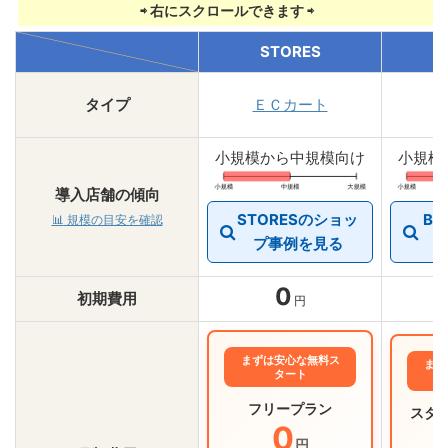
STORES
タイプ
ＥＣカート
小規模から中規模向け
小規模
導入店舗の傾向
STORESのショッ
B
📊
規模の目安を確認
プ事例を見る
0
初期費用
円
まずは安心な無料ス
まず
タート
フリープラン
スタ
0
円