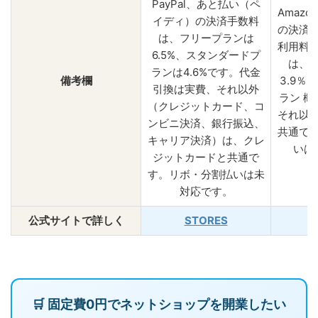
PayPal、あと払い（ペ
Amazon
イディ）の決済手数料
の決済
は、フリープランは
利用料
6.5%、スタンダードプ
は、
ランは4.6%です。代金
備考欄
3.9％
引換は実費、それ以外
ラン 概
（クレジットカード、コ
それ以
ンビニ決済、銀行振込、
共通で
キャリア決済）は、クレ
いは
ジットカードと共通で
す。リボ・分割払いは未
対応です。
公式サイトで詳しく
STORES
🛒 固定費0円でネットショップを開業したい