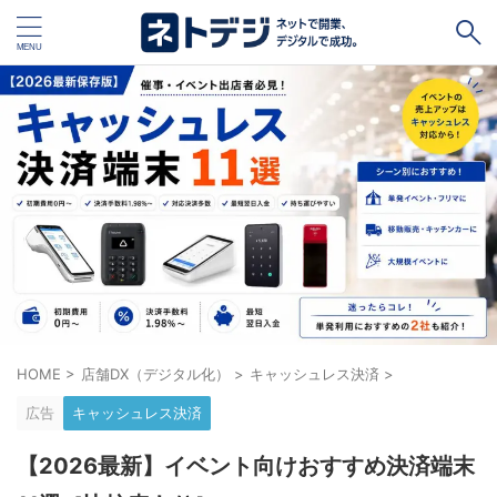
タグ
キャッシュレス
Square
BASE
STORES
ネットショップ開設１vs１
無料ネットショップ
予約管理システム
Shopify
Air ビジネスツールズ
ペライチ
キャッシュレス決済端末１vs１
ジンドゥー
HOME
>
店舗DX（デジタル化）
>
キャッシュレス決済
>
POSレジ
スマレジ
カラーミーショップ
Wix
広告
キャッシュレス決済
楽天ペイ
stera pack
WordPress
【2026最新】イベント向けおすすめ決済端末
ハンドメイド販売
ホームページ作成サービス１vs１