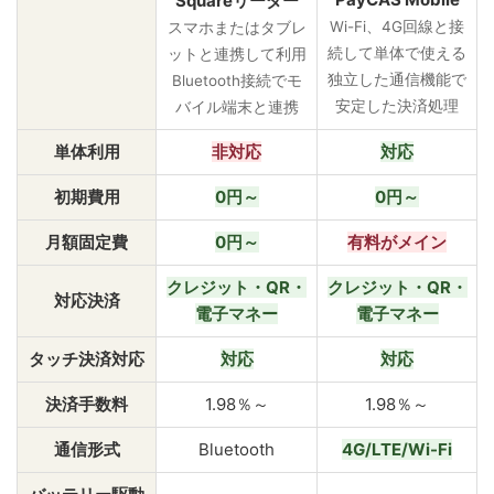
Squareリーダー
Wi-Fi、4G回線と接
スマホまたはタブレ
続して単体で使える
ットと連携して利用
独立した通信機能で
Bluetooth接続でモ
安定した決済処理
バイル端末と連携
単体利用
非対応
対応
初期費用
0円～
0円～
月額固定費
0円～
有料がメイン
クレジット・QR・
クレジット・QR・
対応決済
電子マネー
電子マネー
タッチ決済対応
対応
対応
決済手数料
1.98％～
1.98％～
通信形式
Bluetooth
4G/LTE/Wi-Fi