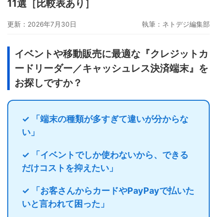
11選［比較表あり］
グーペ
デジタルコンテンツ販売
仕入れサイト
更新：2026年7月30日
執筆：
ネトデジ編集部
Ameba Ownd
makeshop
無料ビジネスツール
イージーマイショップ
ネットショップ開業準備
越境EC
イベントや移動販売に最適な『クレジットカ
ードリーダー／キャッシュレス決済端末』を
お探しですか？
✓ 「端末の種類が多すぎて違いが分からな
い」
✓ 「イベントでしか使わないから、できる
だけコストを抑えたい」
✓ 「お客さんからカードやPayPayで払いた
いと言われて困った」