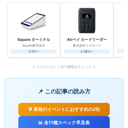
Square ターミナル
Airペイ カードリーダー
P
Square株式会社
株式会社リクルート
2.5%〜
2.48%〜
← スクロールして全11種類をチェック →
📌 この記事の読み方
🔰 単発のイベントにおすすめの2社
📊 全11種スペック早見表