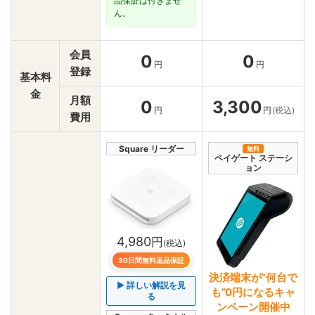
品保証は付きませ
ん。
会員
0
0
円
円
登録
基本料
金
月額
0
3,300
円
円
(税込)
費用
Square リーダー
無料
ペイゲート ステーシ
ョン
4,980
円
(税込)
30日間無料返品保証
決済端末が”何台で
▶ 詳しい解説を見
も”0円になるキャ
る
ンペーン開催中