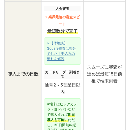
入会審査
業界最速の審査スピ
ード
最短数分で完了
【体験談】
Square審査は数分
でした！申込みの
流れを解説
スムーズに審査が
カードリーダー到着ま
導入までの日数
進めば最短15日前
で
後で端末到着
通常2～5営業日以
内
※端末はビックカメ
ラ・ヨドバシなど
で購入すれば
即日
導入も可能。
ただ
し、30日間無料返