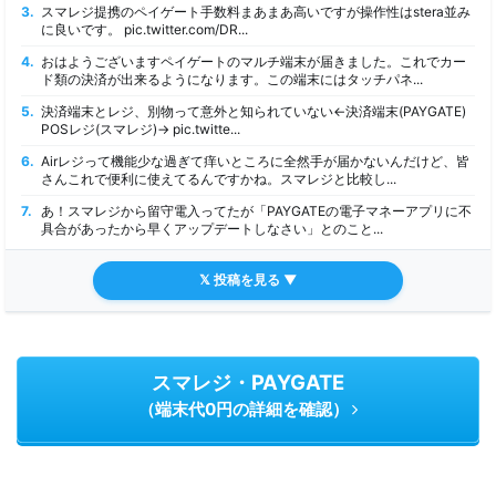
3.
スマレジ提携のペイゲート手数料まあまあ高いですが操作性はstera並み
に良いです。 pic.twitter.com/DR...
4.
おはようございますペイゲートのマルチ端末が届きました。これでカー
ド類の決済が出来るようになります。この端末にはタッチパネ...
5.
決済端末とレジ、別物って意外と知られていない←決済端末(PAYGATE)
POSレジ(スマレジ)→ pic.twitte...
6.
Airレジって機能少な過ぎて痒いところに全然手が届かないんだけど、皆
さんこれで便利に使えてるんですかね。スマレジと比較し...
7.
あ！スマレジから留守電入ってたが「PAYGATEの電子マネーアプリに不
具合があったから早くアップデートしなさい」とのこと...
𝕏 投稿を見る ▼
スマレジ・PAYGATE
（端末代0円の詳細を確認）