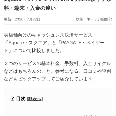
グーペ
デジタルコンテンツ販売
仕入れサイト
料・端末・入金の違い
Ameba Ownd
makeshop
無料ビジネスツール
更新：2026年7月22日
執筆：
ネトデジ編集部
イージーマイショップ
ネットショップ開業準備
越境EC
実店舗向けのキャッシュレス決済サービス
「Square・スクエア」と「PAYGATE・ペイゲー
ト」について比較しました。
２つのサービスの基本料金、手数料、入金サイクル
などはもちろんのこと。参考になる、口コミや評判
などもピックアップしてご紹介しています。
目次
[
非表示
]