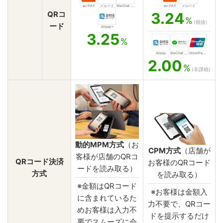
au PAY
メルペイ
WeChat Pay
au PAY
メルペイ
QRコ
3.24
%
(税抜)
ード
Alipay+
3.25
%
Alipay
WeChat Pay
UnionPay QR
2.00
%
(非課税)
動的MPM方式
（お
CPM方式
（店舗が
客様が店舗のQRコ
QRコード決済
お客様のQRコード
ードを読み取る）
方式
を読み取る）
※金額はQRコード
※お客様は金額入
に含まれているた
力不要で、QRコー
めお客様は入力不
ドを提示するだけ
要でスムーズに会