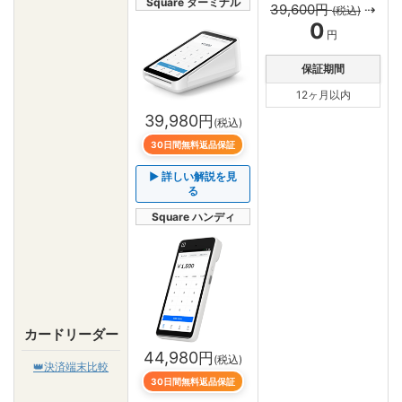
Square ターミナル
39,600円
⇢
(税込)
0
円
保証期間
12ヶ月以内
39,980
円
(税込)
30日間無料返品保証
▶ 詳しい解説を見
る
Square ハンディ
カードリーダー
44,980
円
(税込)
👑
決済端末比較
30日間無料返品保証