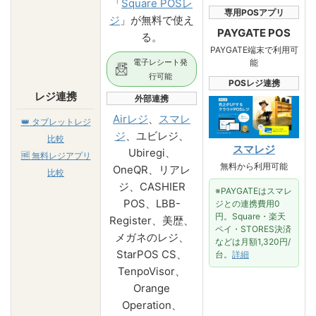
「
Square POSレ
専用POSアプリ
ジ
」が無料で使え
PAYGATE POS
る。
PAYGATE端末で利用可
電子レシート発
能
行可能
POSレジ連携
レジ連携
外部連携
Airレジ
、
スマレ
👑
タブレットレジ
ジ
、ユビレジ、
比較
スマレジ
Ubiregi、
🆓
無料レジアプリ
無料から利用可能
OneQR、リアレ
比較
ジ、CASHIER
※PAYGATEはスマレ
POS、LBB-
ジとの連携費用0
円。Square・楽天
Register、美歴、
ペイ・STORES決済
メガネのレジ、
などは月額1,320円/
StarPOS CS、
台。
詳細
TenpoVisor、
Orange
Operation、