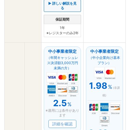
▶ 詳しい解説を見
る
保証期間
1年
※レジスターのみ2年
中小事業者限定
中小事業者限定
（年間キャッシュレ
（中小企業向け基本
ス決済額3,000万円
プラン）
未満の方）
VISA
Mastercard
1.98
VISA
Mastercard
JCB
%
(非課
税)
AMEX
Discover
Diners
2.5
%
※適用には条件があり
JCB
AMEX
Discover
ます
詳細を確認
Diners