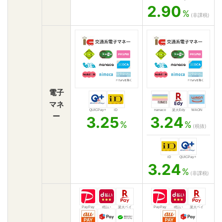
2.90
%
(非課税)
電子
マネ
QUICPay+
iD
nanaco
楽天Edy
WAON
ー
3.25
3.24
%
%
(税抜)
iD
QUICPay+
3.24
%
(非課税)
PayPay
d払い
楽天ペイ
PayPay
d払い
楽天ペイ