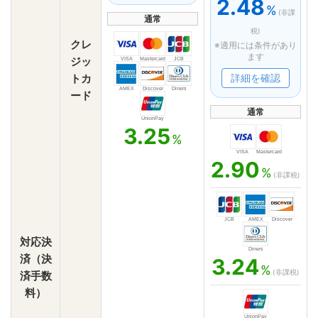
2.48
%
(非課
通常
税)
クレ
※適用には条件があり
ます
ジッ
VISA
Mastercard
JCB
トカ
詳細を確認
AMEX
Discover
Diners
ード
通常
UnionPay
3.25
%
VISA
Mastercard
2.90
%
(非課税)
JCB
AMEX
Discover
対応決
Diners
済（決
3.24
%
(非課税)
済手数
料）
UnionPay