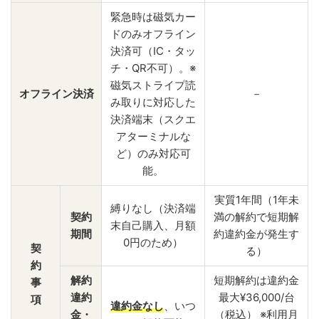
緊急時は磁気カー
ドのみオフライン
決済可（IC・タッ
チ・QR不可）。※
磁気ストライプ読
オフライン決済
－
み取りに対応した
決済端末（スクエ
アターミナルな
ど）のみ対応可
能。
実質1年間（1年未
縛りなし（決済端
契約
満の解約で短期解
末自己購入、月額
期間
約違約金が発生す
0円のため）
契
る）
約
解約
短期解約は違約金
事
違約
最大¥36,000/台
項
違約金なし
、いつ
金・
（税込） ※利用月