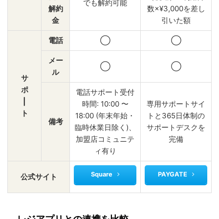
でも解約可能
解約
数×¥3,000を差し
金
引いた額
電話
◯
◯
メー
◯
◯
ル
サ
ポ
電話サポート受付
|
時間: 10:00 〜
専用サポートサイ
ト
18:00 (年末年始・
トと365日体制の
備考
臨時休業日除く)、
サポートデスクを
加盟店コミュニテ
完備
ィ有り
Square
PAYGATE
公式サイト