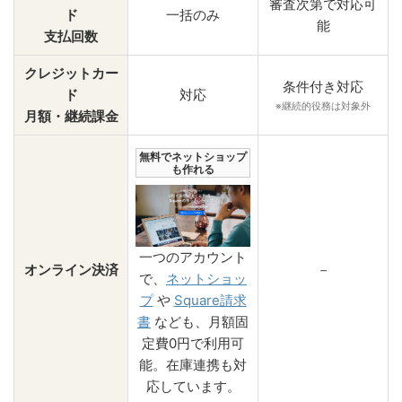
審査次第で対応可
ド
一括のみ
能
支払回数
クレジットカー
条件付き対応
ド
対応
※継続的役務は対象外
月額・継続課金
無料でネットショップ
も作れる
一つのアカウント
オンライン決済
－
で、
ネットショッ
プ
や
Square請求
書
なども、月額固
定費0円で利用可
能。在庫連携も対
応しています。