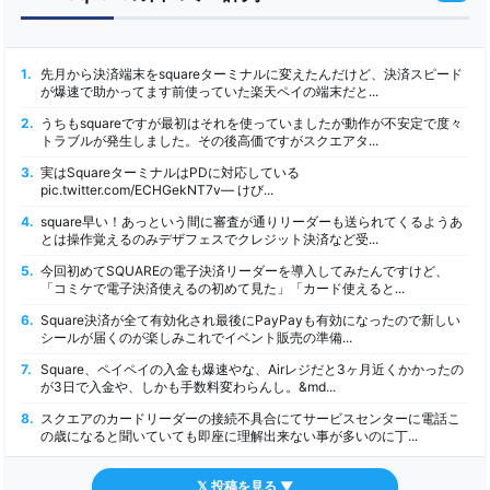
1.
先月から決済端末をsquareターミナルに変えたんだけど、決済スピード
が爆速で助かってます前使っていた楽天ペイの端末だと...
2.
うちもsquareですが最初はそれを使っていましたが動作が不安定で度々
トラブルが発生しました。その後高価ですがスクエアタ...
3.
実はSquareターミナルはPDに対応している
pic.twitter.com/ECHGekNT7v— けび...
4.
square早い！あっという間に審査が通りリーダーも送られてくるようあ
とは操作覚えるのみデザフェスでクレジット決済など受...
5.
今回初めてSQUAREの電子決済リーダーを導入してみたんですけど、
「コミケで電子決済使えるの初めて見た」「カード使えると...
6.
Square決済が全て有効化され最後にPayPayも有効になったので新しい
シールが届くのが楽しみこれでイベント販売の準備...
7.
Square、ペイペイの入金も爆速やな、Airレジだと3ヶ月近くかかったの
が3日で入金や、しかも手数料変わらんし。&md...
8.
スクエアのカードリーダーの接続不具合にてサービスセンターに電話こ
の歳になると聞いていても即座に理解出来ない事が多いのに丁...
𝕏 投稿を見る ▼