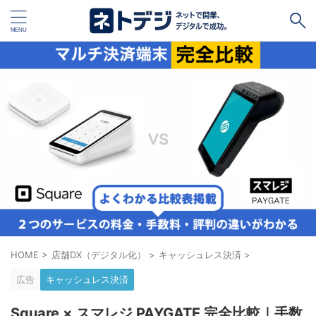
タグ
キャッシュレス
Square
BASE
STORES
ネットショップ開設１vs１
無料ネットショップ
予約管理システム
Shopify
Air ビジネスツールズ
ペライチ
キャッシュレス決済端末１vs１
ジンドゥー
POSレジ
スマレジ
カラーミーショップ
Wix
HOME
>
店舗DX（デジタル化）
>
キャッシュレス決済
>
楽天ペイ
stera pack
WordPress
広告
キャッシュレス決済
ハンドメイド販売
ホームページ作成サービス１vs１
Square × スマレジ PAYGATE 完全比較｜手数