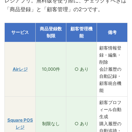
レジアプリ。無料版を使う際に、チェックすべきは
「商品登録」と「顧客管理」の2つです。
商品登録数
顧客管理機
サービス
備考
制限
能
顧客情報登
録・編集・
削除
Airレジ
10,000件
○ あり
会計履歴の
自動記録・
顧客統合機
能
顧客プロフ
ィール自動
生成
Square POS
制限なし
○ あり
購入履歴の
レジ
自動追跡・