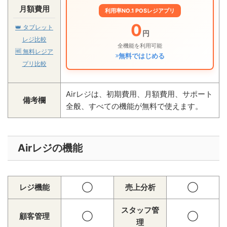
月額費用
利用率NO.1 POSレジアプリ
0
👑
タブレット
円
レジ比較
全機能を利用可能
🆓
無料レジア
無料ではじめる
プリ比較
Airレジは、初期費用、月額費用、サポート
備考欄
全般、すべての機能が無料で使えます。
Airレジの機能
レジ機能
◯
売上分析
◯
スタッフ管
顧客管理
◯
◯
理