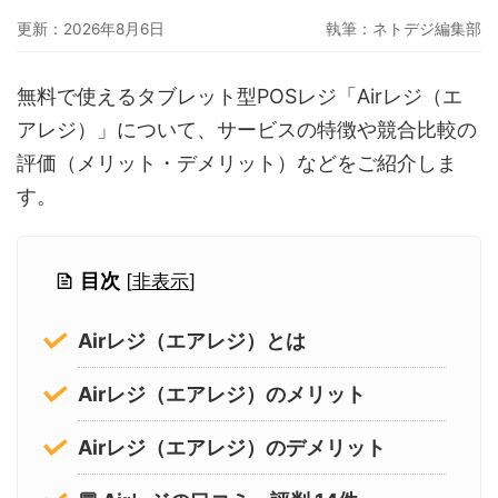
グーペ
デジタルコンテンツ販売
仕入れサイト
更新：2026年8月6日
執筆：
ネトデジ編集部
Ameba Ownd
makeshop
無料ビジネスツール
無料で使えるタブレット型POSレジ「Airレジ（エ
イージーマイショップ
ネットショップ開業準備
越境EC
アレジ）」について、サービスの特徴や競合比較の
評価（メリット・デメリット）などをご紹介しま
す。
目次
[
非表示
]
Airレジ（エアレジ）とは
Airレジ（エアレジ）のメリット
Airレジ（エアレジ）のデメリット