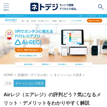
タグ
キャッシュレス
Square
BASE
STORES
ネットショップ開設１vs１
無料ネットショップ
予約管理システム
Shopify
Air ビジネスツールズ
ペライチ
キャッシュレス決済端末１vs１
ジンドゥー
HOME
>
店舗DX（デジタル化）
>
キャッシュレス決済
>
POSレジ
スマレジ
カラーミーショップ
Wix
広告
キャッシュレス決済
楽天ペイ
stera pack
WordPress
Airレジ（エアレジ）の評判どう？気になるメ
ハンドメイド販売
ホームページ作成サービス１vs１
リット・デメリットをわかりやすく解説