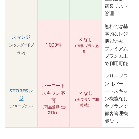
顧客リスト
管理
無料では基
本的なレジ
スマレジ
× なし
機能のみ
1,000件
(スタンダードプ
（有料プラン必
プレミアム
要）
ラン)
プラン以上
で利用可能
フリープラ
ンはバーコ
バーコード
STORESレ
ードスキャ
スキャン不
× なし
ジ
ン機能なし
（全プランで非
可
搭載）
全プランで
(フリープラン)
（商品登録は無
制限）
顧客管理機
能なし