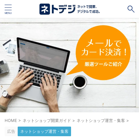
タグ
キャッシュレス
Square
BASE
STORES
ネットショップ開設１vs１
無料ネットショップ
予約管理システム
Shopify
Air ビジネスツールズ
ペライチ
キャッシュレス決済端末１vs１
ジンドゥー
POSレジ
スマレジ
カラーミーショップ
Wix
楽天ペイ
stera pack
WordPress
HOME
>
ネットショップ開業ガイド
>
ネットショップ運営・集客
>
広告
ネットショップ運営・集客
ハンドメイド販売
ホームページ作成サービス１vs１