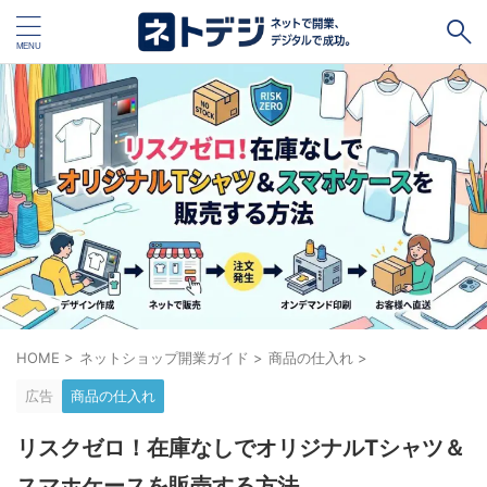
タグ
キャッシュレス
Square
BASE
STORES
ネットショップ開設１vs１
無料ネットショップ
予約管理システム
Shopify
Air ビジネスツールズ
ペライチ
キャッシュレス決済端末１vs１
ジンドゥー
HOME
>
ネットショップ開業ガイド
>
商品の仕入れ
>
POSレジ
スマレジ
カラーミーショップ
Wix
広告
商品の仕入れ
楽天ペイ
stera pack
WordPress
リスクゼロ！在庫なしでオリジナルTシャツ＆
ハンドメイド販売
ホームページ作成サービス１vs１
スマホケースを販売する方法