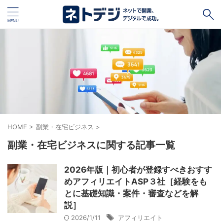
タグ
キャッシュレス
Square
BASE
STORES
ネットショップ開設１vs１
無料ネットショップ
予約管理システム
Shopify
Air ビジネスツールズ
HOME
>
副業・在宅ビジネス
>
副業・在宅ビジネスに関する記事一覧
ペライチ
キャッシュレス決済端末１vs１
ジンドゥー
POSレジ
スマレジ
カラーミーショップ
Wix
2026年版｜初心者が登録すべきおすす
めアフィリエイトASP３社［経験をも
楽天ペイ
stera pack
WordPress
とに基礎知識・案件・審査などを解
説］
ハンドメイド販売
ホームページ作成サービス１vs１
2026/1/11
アフィリエイト