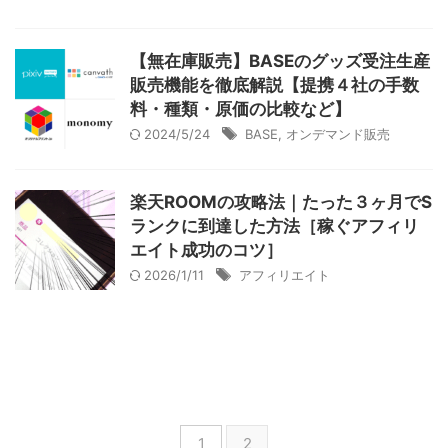
グーペ
デジタルコンテンツ販売
仕入れサイト
【無在庫販売】BASEのグッズ受注生産
Ameba Ownd
makeshop
無料ビジネスツール
販売機能を徹底解説【提携４社の手数
イージーマイショップ
ネットショップ開業準備
越境EC
料・種類・原価の比較など】
2024/5/24
BASE
,
オンデマンド販売
楽天ROOMの攻略法｜たった３ヶ月でS
ランクに到達した方法［稼ぐアフィリ
エイト成功のコツ］
2026/1/11
アフィリエイト
1
2