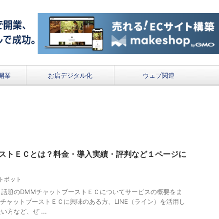
開業
お店デジタル化
ウェブ関連
ーストＥＣとは？料金・導入実績・評判など１ページに
トボット
も話題のDMMチャットブーストＥＣについてサービスの概要をま
MチャットブーストＥＣに興味のある方、LINE（ライン）を活用し
方など、ぜ ...