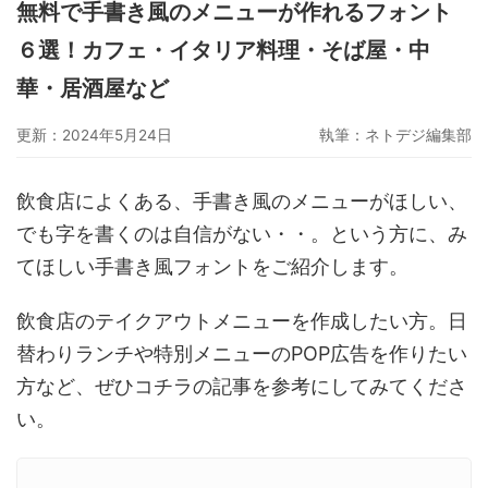
無料で手書き風のメニューが作れるフォント
グーペ
デジタルコンテンツ販売
仕入れサイト
６選！カフェ・イタリア料理・そば屋・中
Ameba Ownd
makeshop
無料ビジネスツール
華・居酒屋など
イージーマイショップ
ネットショップ開業準備
越境EC
更新：2024年5月24日
執筆：
ネトデジ編集部
飲食店によくある、手書き風のメニューがほしい、
でも字を書くのは自信がない・・。という方に、み
てほしい手書き風フォントをご紹介します。
飲食店のテイクアウトメニューを作成したい方。日
替わりランチや特別メニューのPOP広告を作りたい
方など、ぜひコチラの記事を参考にしてみてくださ
い。