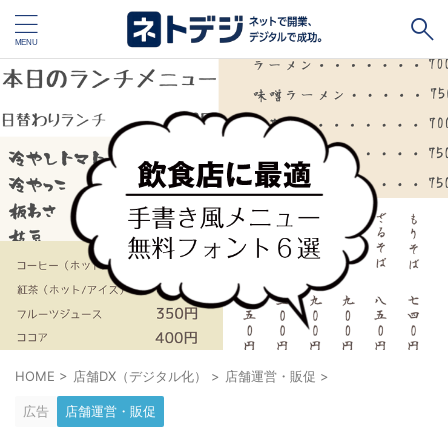
タグ
キャッシュレス
Square
BASE
STORES
ネットショップ開設１vs１
無料ネットショップ
予約管理システム
Shopify
Air ビジネスツールズ
ペライチ
キャッシュレス決済端末１vs１
ジンドゥー
POSレジ
スマレジ
カラーミーショップ
Wix
HOME
>
店舗DX（デジタル化）
>
店舗運営・販促
>
楽天ペイ
stera pack
WordPress
広告
店舗運営・販促
ハンドメイド販売
ホームページ作成サービス１vs１