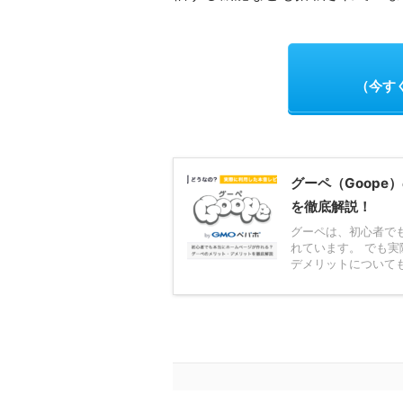
（今す
グーペ（Goop
を徹底解説！
グーペは、初心者で
れています。 でも
デメリットについても