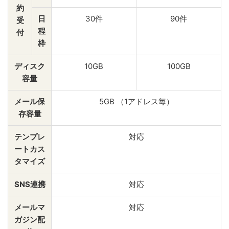
約
日
30件
90件
受
程
付
枠
ディスク
10GB
100GB
容量
メール保
5GB （1アドレス毎）
存容量
テンプレ
対応
ートカス
タマイズ
SNS連携
対応
メールマ
対応
ガジン配