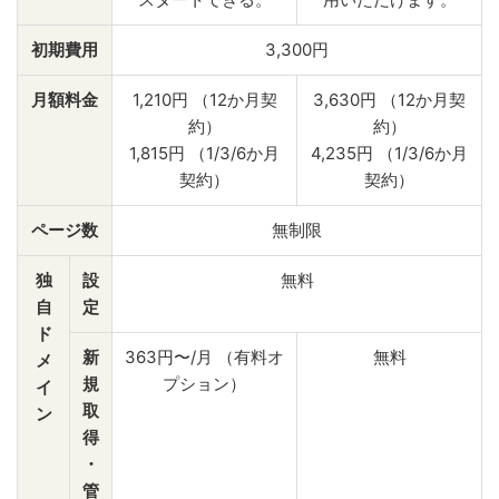
初期費用
3,300円
月額料金
1,210円 （12か月契
3,630円 （12か月契
約）
約）
1,815円 （1/3/6か月
4,235円 （1/3/6か月
契約）
契約）
ページ数
無制限
独
設
無料
自
定
ド
新
363円〜/月 （有料オ
無料
メ
規
プション）
イ
取
ン
得
・
管