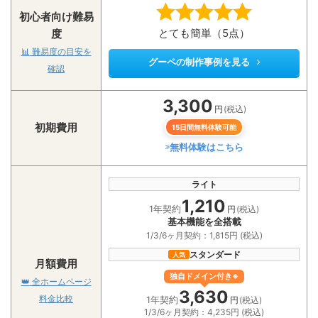
初心者向け難易
とても簡単（5点）
度
📊
難易度の目安を
グーペの制作事例を見る
確認
3,300
円
(税込)
初期費用
15日間無料体験可能
無料体験はこちら
ライト
1,210
1年契約
円
(税込)
基本機能を全搭載
1/3/6ヶ月契約：1,815円 (税込)
スタンダード
人気
月額費用
独自ドメイン付き※
👑
全ホームページ
3,630
料金比較
1年契約
円
(税込)
1/3/6ヶ月契約：4,235円 (税込)