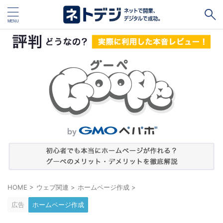
タグ
キャッシュレス
Square
BASE
STORES
ネットショップ開設１vs１
無料ネットショップ
予約管理システム
Shopify
Air ビジネスツールズ
ペライチ
キャッシュレス決済端末１vs１
ジンドゥー
POSレジ
スマレジ
カラーミーショップ
Wix
HOME
>
ウェブ関連
>
ホームページ作成
>
楽天ペイ
stera pack
WordPress
広告
ホームページ作成
ハンドメイド販売
ホームページ作成サービス１vs１