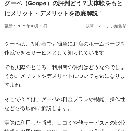
グーペ（Goope）の評判どう？実体験をもと
グーペ
デジタルコンテンツ販売
仕入れサイト
にメリット・デメリットを徹底解説！
Ameba Ownd
makeshop
無料ビジネスツール
更新：2025年10月28日
執筆：
ネトデジ編集部
イージーマイショップ
ネットショップ開業準備
越境EC
グーペは、初心者でも簡単にお店のホームページを
作成できるサービスとして知られています。
でも実際のところ、利用者の評判はどうなのでしょ
うか。メリットやデメリットについても気になりま
すよね。
そこで今回は、グーペの料金プランや機能、操作性
などを徹底的に解説します。
実際に利用した感想、口コミや他サービスとの比較