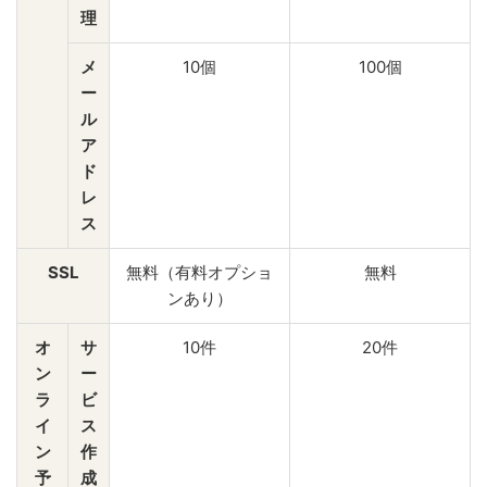
理
メ
10個
100個
ー
ル
ア
ド
レ
ス
SSL
無料（有料オプショ
無料
ンあり）
オ
サ
10件
20件
ン
ー
ラ
ビ
イ
ス
ン
作
予
成