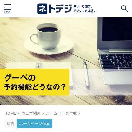
タグ
キャッシュレス
Square
BASE
STORES
ネットショップ開設１vs１
無料ネットショップ
予約管理システム
Shopify
Air ビジネスツールズ
ペライチ
キャッシュレス決済端末１vs１
ジンドゥー
POSレジ
スマレジ
カラーミーショップ
Wix
楽天ペイ
stera pack
WordPress
HOME
>
ウェブ関連
>
ホームページ作成
>
広告
ホームページ作成
ハンドメイド販売
ホームページ作成サービス１vs１