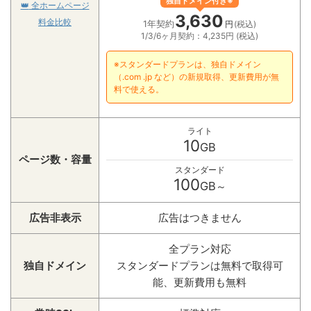
独自ドメイン付き※
👑
全ホームページ
3,630
料金比較
1年契約
円
(税込)
1/3/6ヶ月契約：4,235円 (税込)
※スタンダードプランは、独自ドメイン
（.com .jp など）の新規取得、更新費用が無
料で使える。
ライト
10
GB
ページ数・容量
スタンダード
100
GB
～
広告非表示
広告はつきません
全プラン対応
独自ドメイン
スタンダードプランは無料で取得可
能、更新費用も無料