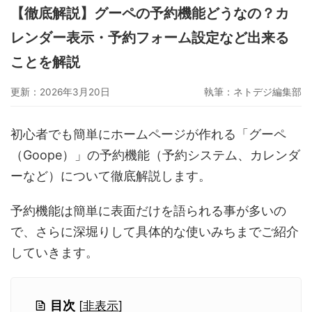
【徹底解説】グーペの予約機能どうなの？カ
グーペ
デジタルコンテンツ販売
仕入れサイト
レンダー表示・予約フォーム設定など出来る
Ameba Ownd
makeshop
無料ビジネスツール
ことを解説
イージーマイショップ
ネットショップ開業準備
越境EC
更新：2026年3月20日
執筆：
ネトデジ編集部
初心者でも簡単にホームページが作れる「グーペ
（Goope）」の予約機能（予約システム、カレンダ
ーなど）について徹底解説します。
予約機能は簡単に表面だけを語られる事が多いの
で、さらに深堀りして具体的な使いみちまでご紹介
していきます。
目次
[
非表示
]