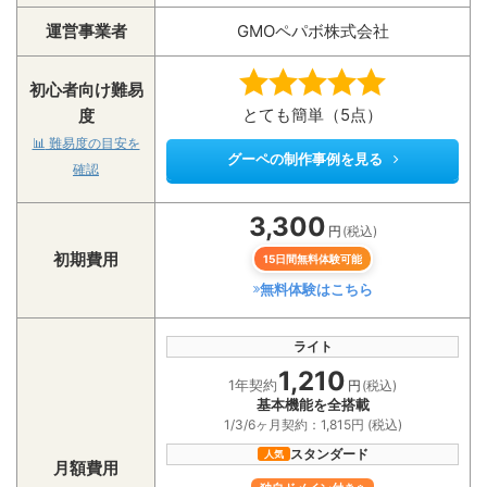
運営事業者
GMOペパボ株式会社
初心者向け難易
とても簡単（5点）
度
📊
難易度の目安を
グーペの制作事例を見る
確認
3,300
円
(税込)
初期費用
15日間無料体験可能
無料体験はこちら
ライト
1,210
1年契約
円
(税込)
基本機能を全搭載
1/3/6ヶ月契約：1,815円 (税込)
スタンダード
人気
月額費用