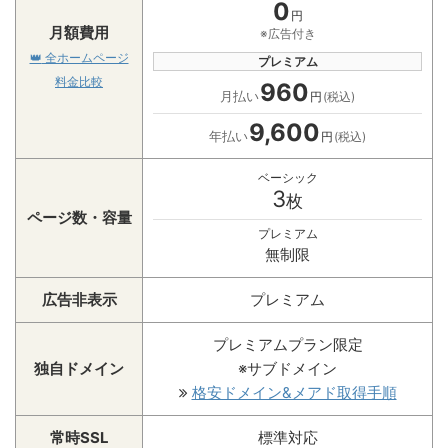
0
円
月額費用
※広告付き
👑
全ホームページ
プレミアム
料金比較
960
月払い
円
(税込)
9,600
年払い
円
(税込)
ベーシック
3
枚
ページ数・容量
プレミアム
無制限
広告非表示
プレミアム
プレミアムプラン限定
独自ドメイン
※サブドメイン
格安ドメイン&メアド取得手順
常時SSL
標準対応