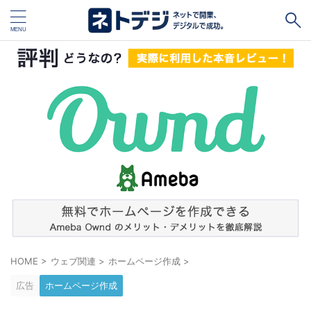
タグ
キャッシュレス
Square
BASE
STORES
ネットショップ開設１vs１
無料ネットショップ
予約管理システム
Shopify
Air ビジネスツールズ
ペライチ
キャッシュレス決済端末１vs１
ジンドゥー
POSレジ
スマレジ
カラーミーショップ
Wix
HOME
>
ウェブ関連
>
ホームページ作成
>
楽天ペイ
stera pack
WordPress
広告
ホームページ作成
ハンドメイド販売
ホームページ作成サービス１vs１