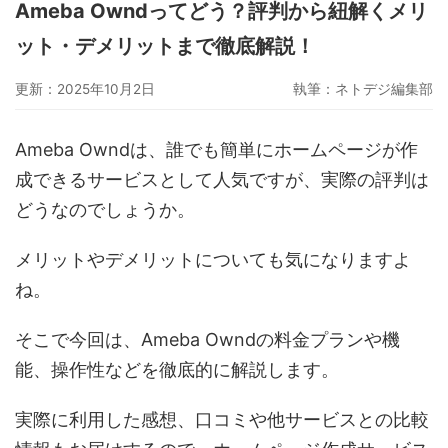
Ameba Owndってどう？評判から紐解くメリ
グーペ
デジタルコンテンツ販売
仕入れサイト
ット・デメリットまで徹底解説！
Ameba Ownd
makeshop
無料ビジネスツール
更新：2025年10月2日
執筆：
ネトデジ編集部
イージーマイショップ
ネットショップ開業準備
越境EC
Ameba Owndは、誰でも簡単にホームページが作
成できるサービスとして人気ですが、実際の評判は
どうなのでしょうか。
メリットやデメリットについても気になりますよ
ね。
そこで今回は、Ameba Owndの料金プランや機
能、操作性などを徹底的に解説します。
実際に利用した感想、口コミや他サービスとの比較