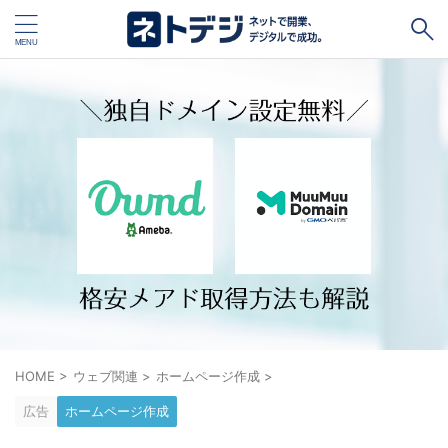
タグ
キャッシュレス
Square
BASE
STORES
ネットショップ開設１vs１
無料ネットショップ
予約管理システム
Shopify
Air ビジネスツールズ
ペライチ
キャッシュレス決済端末１vs１
ジンドゥー
POSレジ
スマレジ
カラーミーショップ
Wix
HOME
>
ウェブ関連
>
ホームページ作成
>
楽天ペイ
stera pack
WordPress
広告
ホームページ作成
ハンドメイド販売
ホームページ作成サービス１vs１