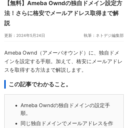
【無料】Ameba Owndの独自ドメイン設定方
グーペ
デジタルコンテンツ販売
仕入れサイト
法！さらに格安でメールアドレス取得まで解
Ameba Ownd
makeshop
無料ビジネスツール
説
イージーマイショップ
ネットショップ開業準備
越境EC
更新：2024年5月24日
執筆：
ネトデジ編集部
Ameba Ownd（アメーバオウンド）に、独自ドメ
インを設定する手順。加えて、格安にメールアドレ
スを取得する方法まで解説します。
この記事でわかること。
Ameba Owndの独自ドメインの設定手
順。
同じ独自ドメインでメールアドレスを作