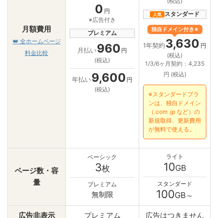
(税込)
0
円
スタンダード
人気
※広告付き
月額費用
独自ドメイン付き※
プレミアム
3,630
👑
全ホームページ
960
1年契約
円
月払い
円
料金比較
(税込)
(税込)
1/3/6ヶ月契約：4,235
9,600
円 (税込)
年払い
円
(税込)
※スタンダードプラ
ンは、独自ドメイン
（.com .jp など）の
新規取得、更新費用
が無料で使える。
ライト
ベーシック
10
3
GB
枚
ページ数・容
量
スタンダード
プレミアム
100
無制限
GB
～
広告非表示
プレミアム
広告はつきません