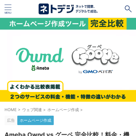
タグ
キャッシュレス
Square
BASE
STORES
ネットショップ開設１vs１
無料ネットショップ
予約管理システム
Shopify
Air ビジネスツールズ
ペライチ
キャッシュレス決済端末１vs１
ジンドゥー
POSレジ
スマレジ
カラーミーショップ
Wix
HOME
>
ウェブ関連
>
ホームページ作成
>
楽天ペイ
stera pack
WordPress
広告
ホームページ作成
ハンドメイド販売
ホームページ作成サービス１vs１
Ameba Ownd vs グーペ 完全比較！料金・機