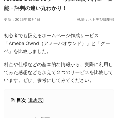
グーペ
デジタルコンテンツ販売
仕入れサイト
能・評判の違い丸わかり！
Ameba Ownd
makeshop
無料ビジネスツール
更新：2025年10月1日
執筆：
ネトデジ編集部
イージーマイショップ
ネットショップ開業準備
越境EC
初心者でも扱えるホームページ作成サービス
「Ameba Ownd（アメーバオウンド）」と「グー
ペ」を比較しました。
料金や仕様などの基本的な情報から、実際に利用し
てみた感想なども加えて２つのサービスを比較して
います。ぜひ、参考にしてみてください。
目次
[
非表示
]