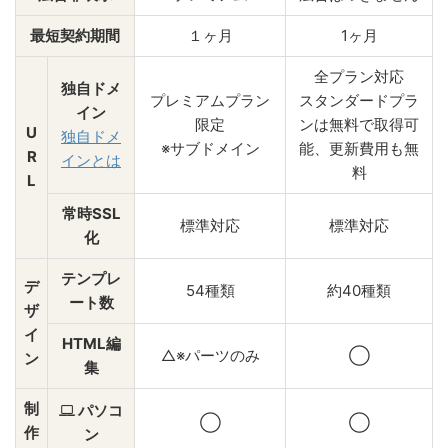
最短契約期間
１ヶ月
1ヶ月
全プラン対応
独自ドメ
プレミアムプラン
スタンダードプラ
イン
限定
ンは無料で取得可
U
独自ドメ
※サブドメイン
能、更新費用も無
R
インとは
料
L
常時SSL
標準対応
標準対応
化
テンプレ
デ
54種類
約40種類
ート数
ザ
イ
HTML編
△※パーツのみ
◯
ン
集
制
パソコ
◯
◯
作
ン