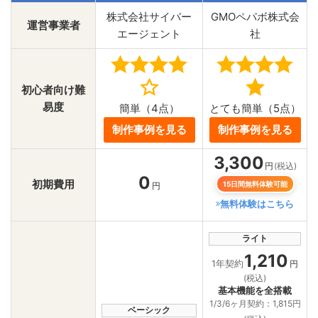
株式会社サイバー
GMOペパボ株式会
運営事業者
エージェント
社
初心者向け難
易度
簡単（4点）
とても簡単（5点）
制作事例を見る
制作事例を見る
3,300
円
(税込)
0
初期費用
15日間無料体験可能
円
無料体験はこちら
ライト
1,210
1年契約
円
(税込)
基本機能を全搭載
1/3/6ヶ月契約：1,815円
ベーシック