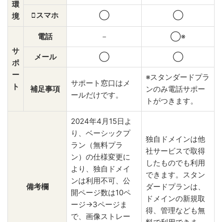
環
スマホ
◯
◯
境
電話
－
◯※
サ
メール
◯
◯
ポ
ー
※スタンダードプラ
サポート窓口はメ
ト
補足事項
ンのみ電話サポー
ールだけです。
トがつきます。
2024年4月15日よ
り、ベーシックプ
独自ドメインは他
ラン（無料プラ
社サービスで取得
ン）の仕様変更に
したものでも利用
より、独自ドメイ
できます。スタン
ンは利用不可、公
備考欄
ダードプランは、
開ページ数は10ペ
ドメインの新規取
ージ→3ページま
得、管理なども無
で、画像ストレー