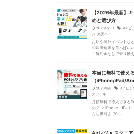
【2026年最新】
めと選び方
2026/7/30
Air
ジ
,
楽天ペイ
お店や屋外イベントなど
の決済端末を選べばいい
「解約金なしで乗り換え自
本当に無料で使える
（iPhone/iPad/A
2026/6/8
Air 
スツール
月額無料で導入できるP
の？ ✓ iPhone・iP
んな機能まで0 ...
Airレジ × ス