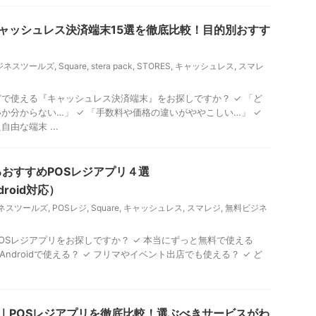
キャッシュレス決済端末15選を徹底比較！目的別おすす
 ビジネスツールズ
,
Square
,
stera pack
,
STORES
,
キャッシュレス
,
スマレ
で使える『キャッシュレス決済端末』をお探しですか？ ✓ 「ど
か分からない…」 ✓ 「手数料や価格の違いがややこしい…」 ✓
由な端末 ...
おすすめPOSレジアプリ４選
ndroid対応）
ビジネスツールズ
,
POSレジ
,
Square
,
キャッシュレス
,
スマレジ
,
無料ビジネ
OSレジアプリをお探しですか？ ✓ 本当にずっと無料で使える
ad・Androidで使える？ ✓ フリマやイベント出店でも使える？ ✓ ど
クエア｜POSレジアプリを徹底比較！選ぶべきサービスがわ