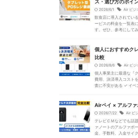
ス・選び方のポイ
2026/6/1
Air 
飲食店に導入されている
ービスの料金を一覧表
す。ぜひ、参考にしてみて
個人におすすめク
比較
2026/8/6
Air 
個人事業主に最適な『ク
費用、決済導入コストを
査に不安がある ✓ イベン
Airペイ × ア
2026/7/22
Air 
テレビＣＭなどでも話題
ァノートのアルファポー
金、手数料、入金サイクル