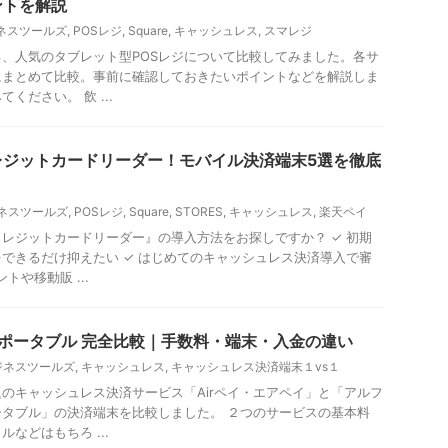
ントを解説
ビジネスツールズ
,
POSレジ
,
Square
,
キャッシュレス
,
スマレジ
、人気のタブレット型POSレジについて比較してみました。各サ
にまとめて比較。事前に確認しておきたいポイントなどを解説しま
ください。 飲 ...
レジットカードリーダー！モバイル決済端末5選を徹底
ビジネスツールズ
,
POSレジ
,
Square
,
STORES
,
キャッシュレス
,
楽天ペイ
レジットカードリーダー』の導入方法をお探しですか？ ✓ 初期
できるだけ抑えたい ✓ はじめてのキャッシュレス決済導入で審
トや移動販 ...
ルファポータブル 完全比較｜手数料・端末・入金の違い
ビジネスツールズ
,
キャッシュレス
,
キャッシュレス決済端末１vs１
のキャッシュレス決済サービス「Airペイ・エアペイ」と「アルフ
タブル」の決済端末を比較しました。 ２つのサービスの基本料
などはもちろ ...