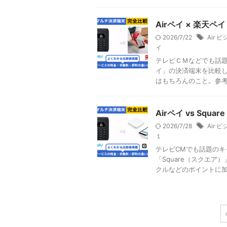
Airペイ × 楽天
2026/7/22
Air 
イ
テレビＣＭなどでも話題
イ」の決済端末を比較し
はもちろんのこと。参考に
Airペイ vs S
2026/7/28
Air 
１
テレビCMでも話題のキ
「Square（スクエ
クルなどのポイントに加え