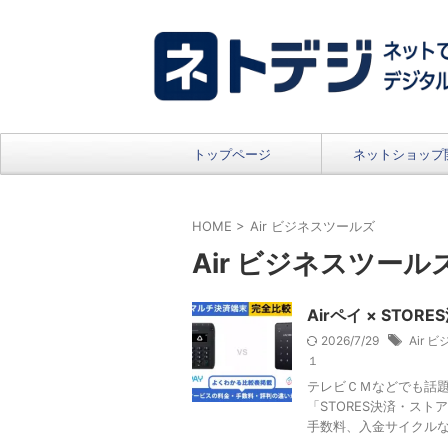
トップページ
ネットショップ
HOME
>
Air ビジネスツールズ
Air ビジネスツール
Airペイ × ST
2026/7/29
Air 
１
テレビＣＭなどでも話題
「STORES決済・ス
手数料、入金サイクルなど