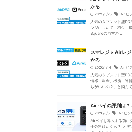
かる
2025/9/25
Air 
人気のタブレット型POS
レジについて、料金、機
Squareの両方の ...
スマレジ × Ai
かる
2026/1/14
Air 
人気のタブレット型PO
情報、料金、機能、連携
ちがいいの？」と悩んでい
Airペイの評判は
2026/8/5
Air 
Airペイを導入する前に
手数料はいくら？ ✓ デメ