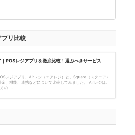
アプリ比較
クエア｜POSレジアプリを徹底比較！選ぶべきサービス
OSレジアプリ、Airレジ（エアレジ）と、Square（スクエア）
料金、機能、連携などについて比較してみました。 Airレジは、
方の ...