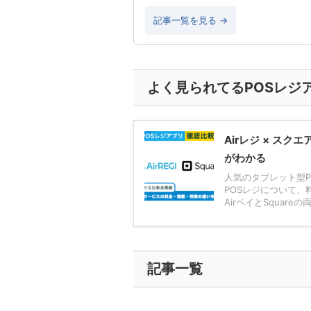
記事一覧を見る →
よく見られてるPOSレジ
Airレジ × ス
がわかる
人気のタブレット型P
POSレジについて、
AirペイとSquareの両
記事一覧