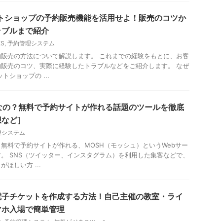
ットショップの予約販売機能を活用せよ！販売のコツか
ラブルまで紹介
ES
,
予約管理システム
販売の方法について解説します。 これまでの経験をもとに、お客
販売のコツ、実際に経験したトラブルなどをご紹介します。 なぜ
トショップの ...
なの？無料で予約サイトが作れる話題のツールを徹底
想など］
理システム
無料で予約サイトが作れる、MOSH（モッシュ）というWebサー
。 SNS（ツイッター、インスタグラム）を利用した集客などで、
ほしい方 ...
電子チケットを作成する方法！自己主催の教室・ライ
マホ入場で簡単管理