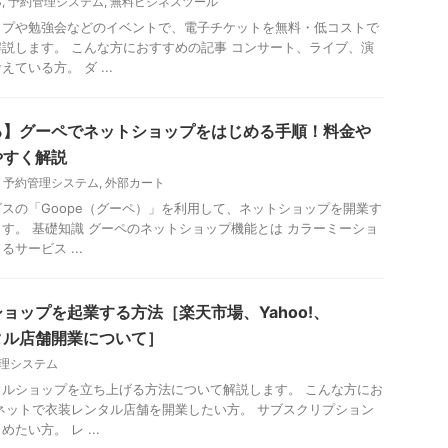
S
,
予約管理システム
,
無料ビジネスツール
ップや勉強会などのイベントで、電子チケットを無料・低コストで
説します。 こんな方におすすめの記事 コンサート、ライブ、演
ている方。 ダ ...
る】グーペでネットショップをはじめる手順！料金や
やすく解説
,
予約管理システム
,
外部カート
スの「Goope（グーペ）」を利用して、ネットショップを開業す
す。 基礎知識 グーペのネットショップ機能とは カラーミーショ
サービス ...
ョップを起業する方法［楽天市場、Yahoo!、
ンタル店舗開業について］
理システム
ルショップを立ち上げる方法について解説します。 こんな方にお
ネットで衣装レンタル店舗を開業したい方。 サブスクリプション
たい方。 レ ...