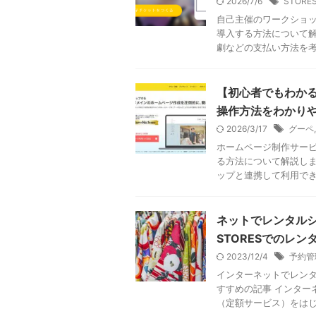
2026/7/6
STORE
自己主催のワークショ
導入する方法について解
劇などの支払い方法を考え
【初心者でもわか
操作方法をわかり
2026/3/17
グーペ
ホームページ制作サービ
る方法について解説しま
ップと連携して利用できる
ネットでレンタルシ
STORESでのレ
2023/12/4
予約管
インターネットでレンタ
すすめの記事 インター
（定額サービス）をはじめ