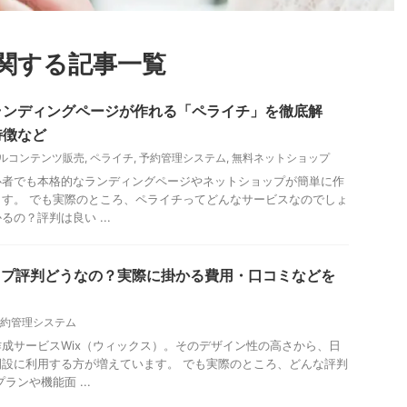
関する記事一覧
ランディングページが作れる「ペライチ」を徹底解
特徴など
ルコンテンツ販売
,
ペライチ
,
予約管理システム
,
無料ネットショップ
心者でも本格的なランディングページやネットショップが簡単に作
す。 でも実際のところ、ペライチってどんなサービスなのでしょ
の？評判は良い ...
ップ評判どうなの？実際に掛かる費用・口コミなどを
約管理システム
成サービスWix（ウィックス）。そのデザイン性の高さから、日
設に利用する方が増えています。 でも実際のところ、どんな評判
ランや機能面 ...