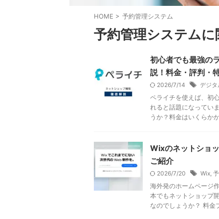
HOME
>
予約管理システム
予約管理システムに
初心者でも最強の
説！料金・評判・
2026/7/14
デジタ
ペライチを使えば、初
れると話題になっていま
うか？料金はいくらかかる
Wixのネットショ
ご紹介
2026/7/20
Wix
,
予
海外発のホームページ作
本でもネットショップ開
なのでしょうか？ 料金プ