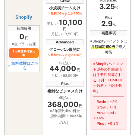
Advanced
Grow
3.25
%
小規模チーム向け
＼最初の3ヶ月は月150円
Shopify
／
Plus
10,100
2.9
年払い
%
初期費用
円
補足事項
月払い 13,500円
0
円
※Shopifyペイメントは
Advanced
※全プラン共通
月額固定費0円
で導入
グローバル展開に
3日間無料体験可
可能
能
＼最初の3ヶ月は月150円
／
無料体験はこち
年払い
※Shopifyペイメン
44,000
ら
ト以外の外部決済
円
は手数料加算され
月払い 58,500円
る（例：KOMOJU
Plus
手数料＋下記手数
料）
複雑なビジネス向け
年払い
・Basic：+2%
368,000
円
・Grow：+1%
※3年契約時の料金
・Advanced：
（契約期間：1年/3年
+0.6%
のみ）
・Plus：+0.2%