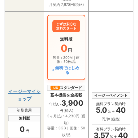
月契約 7,678円(税込)
まずは安心な
無料スタート
無料版
0
円
容量：200M｜画
像：50枚/品
無料ではじめ
る
スタンダード
人気
イージーマイシ
基本機能を全搭載
イージーペイメント
ョップ
3,900
無料プラン契約時
年払い
5.0
40
初期費用
＋
円
(税込)
%
3ヶ月払い 4,230円 (税
無料版
円/件
(税抜)
込)
0
容量：3GB｜画像：50
有料プラン契約時
円
3.57
40
枚/品
＋
%