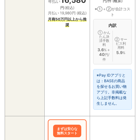
16,580
円/件 (概算)
年払い
円
(税込)
※①＋②が合計コス
月払い 19,980円 (税込)
ト
月商50万円以上から推
奨
内訳
① かん
たん決
② サー
済手数
ビス利
料
用料
3.6
＋
%
5.9
%
40
円/
件
※Pay IDアプリと
は：BASEの商品
を探せるお買い物
アプリ。非掲載な
ら上記手数料は発
生しません。
まずは安心な
無料スタート