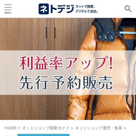
タグ
キャッシュレス
Square
BASE
STORES
ネットショップ開設１vs１
無料ネットショップ
予約管理システム
Shopify
Air ビジネスツールズ
ペライチ
キャッシュレス決済端末１vs１
ジンドゥー
POSレジ
スマレジ
カラーミーショップ
Wix
楽天ペイ
stera pack
WordPress
HOME
>
ネットショップ開業ガイド
>
ネットショップ運営・集客
>
ハンドメイド販売
ホームページ作成サービス１vs１