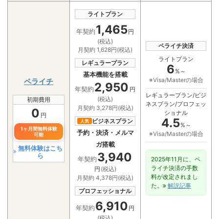
ライトプラン
1,465
年契約
円
(税込)
ペライチ決済
月契約 1,628円(税込)
ライトプラン
レギュラープラン
6
%～
基本機能を搭載
※Visa/Masterの場合
ペライチ
2,950
年契約
円
レギュラープラン/ビジ
(税込)
初期費用
ネスプラン/プロフェッ
月契約 3,278円(税込)
0
ショナル
円
4.5
ビジネスプラン
人気
%～
1ヶ月間無料体験
予約・決済・メルマ
※Visa/Masterの場合
可能
ガ搭載
無料体験はこち
3,940
ら
2025年11月に、ペ
年契約
ライチ決済の手数
円
(税込)
料が改定されまし
月契約 4,378円(税込)
た。
解説記事
プロフェッショナル
6,910
年契約
円
(税込)