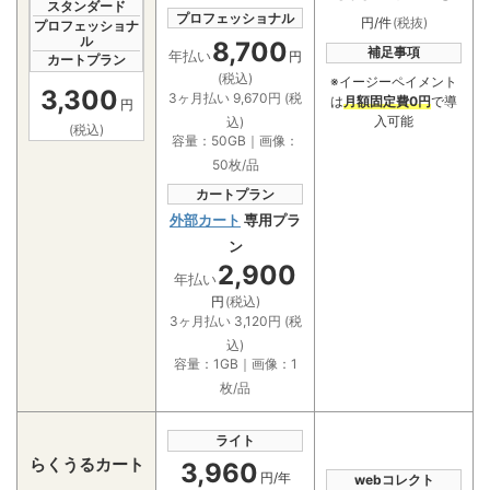
スタンダード
プロフェッショナル
円/件
(税抜)
プロフェッショナ
ル
8,700
補足事項
年払い
円
カートプラン
(税込)
※イージーペイメント
3,300
3ヶ月払い 9,670円 (税
は
月額固定費0円
で導
円
入可能
込)
(税込)
容量：50GB｜画像：
50枚/品
カートプラン
外部カート
専用プラ
ン
2,900
年払い
円
(税込)
3ヶ月払い 3,120円 (税
込)
容量：1GB｜画像：1
枚/品
ライト
らくうるカート
3,960
円/年
webコレクト