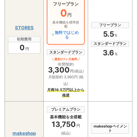
フリープラン
0
円
基本機能を標準搭
フリープラン
載
STORES
5.5
無料ではじめ
%
る
初期費用
スタンダードプラン
0
円
3.6
スタンダードプラン
%
＼最初の1ヶ月無料／
年間契約
3,300
円
(税込)
月額契約 3,960円 (税
込)
月商16.5万円以上から
推奨
プレミアムプラン
基本機能を全搭載
13,750
円
makeshopペイメン
ト
makeshop
(税込)