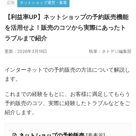
広告
ネットショップ運営・集客
グーペ
デジタルコンテンツ販売
仕入れサイト
【利益率UP】ネットショップの予約販売機能
Ameba Ownd
makeshop
無料ビジネスツール
を活用せよ！販売のコツから実際にあったト
イージーマイショップ
ネットショップ開業準備
越境EC
ラブルまで紹介
更新：2026年3月19日
執筆：
ネトデジ編集部
インターネットでの予約販売の方法について解説し
ます。
これまでの経験をもとに、お客様に満足してもらう
予約販売のコツ、実際に経験したトラブルなどをご
紹介します。
ネットショップの予約販売
[
非表示
]