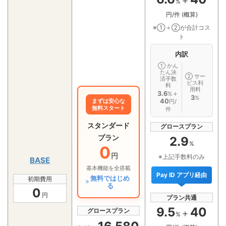
＋
%
円/件 (概算)
※①＋②が合計コス
ト
内訳
① かん
たん決
② サー
済手数
ビス利
料
用料
3.6
＋
%
3
%
40
まずは安心な
円/
無料スタート
件
スタンダード
グロースプラン
プラン
2.9
%
0
円
※上記手数料のみ
BASE
基本機能を全搭載
Pay ID アプリ経由
無料ではじめ
初期費用
る
0
円
プラン共通
9.5
40
グロースプラン
＋
%