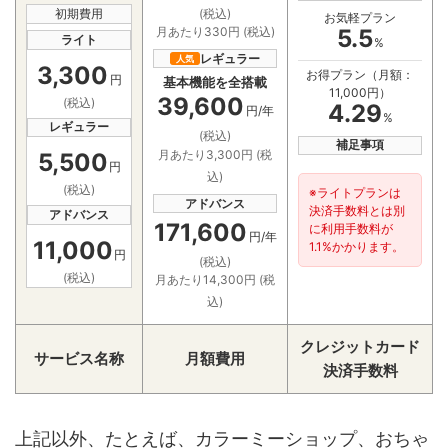
(税込)
初期費用
お気軽プラン
5.5
月あたり330円 (税込)
ライト
%
レギュラー
人気
3,300
お得プラン（月額：
円
基本機能を全搭載
11,000円）
39,600
(税込)
4.29
円/年
%
レギュラー
(税込)
補足事項
月あたり3,300円 (税
5,500
円
込)
(税込)
※ライトプランは
アドバンス
決済手数料とは別
アドバンス
171,600
に利用手数料が
円/年
11,000
1.1%かかります。
円
(税込)
(税込)
月あたり14,300円 (税
込)
クレジットカード
サービス名称
月額費用
決済手数料
上記以外、たとえば、カラーミーショップ、おちゃ