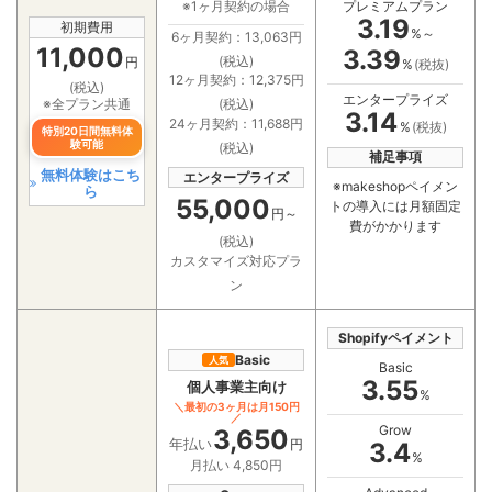
プレミアムプラン
※1ヶ月契約の場合
3.19
初期費用
%～
6ヶ月契約：13,063円
11,000
3.39
(税込)
円
%
(税抜)
12ヶ月契約：12,375円
(税込)
エンタープライズ
※全プラン共通
(税込)
3.14
24ヶ月契約：11,688円
%
(税抜)
特別20日間無料体
験可能
(税込)
補足事項
無料体験はこち
エンタープライズ
※makeshopペイメン
ら
55,000
トの導入には月額固定
円～
費がかかります
(税込)
カスタマイズ対応プラ
ン
Shopifyペイメント
Basic
人気
Basic
3.55
個人事業主向け
%
＼最初の3ヶ月は月150円
／
Grow
3,650
年払い
円
3.4
%
月払い 4,850円