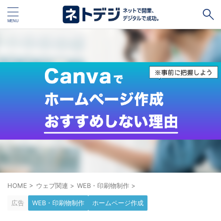
タグ
キャッシュレス
Square
BASE
STORES
ネットショップ開設１vs１
無料ネットショップ
予約管理システム
Shopify
Air ビジネスツールズ
ペライチ
キャッシュレス決済端末１vs１
ジンドゥー
POSレジ
スマレジ
カラーミーショップ
Wix
HOME
>
ウェブ関連
>
WEB・印刷物制作
>
楽天ペイ
stera pack
WordPress
広告
WEB・印刷物制作
ホームページ作成
ハンドメイド販売
ホームページ作成サービス１vs１