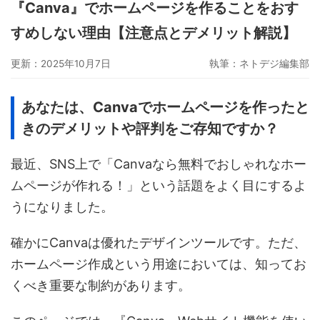
『Canva』でホームページを作ることをおす
グーペ
デジタルコンテンツ販売
仕入れサイト
すめしない理由【注意点とデメリット解説】
Ameba Ownd
makeshop
無料ビジネスツール
更新：2025年10月7日
執筆：
ネトデジ編集部
イージーマイショップ
ネットショップ開業準備
越境EC
あなたは、Canvaでホームページを作ったと
きのデメリットや評判をご存知ですか？
最近、SNS上で「Canvaなら無料でおしゃれなホー
ムページが作れる！」という話題をよく目にするよ
うになりました。
確かにCanvaは優れたデザインツールです。ただ、
ホームページ作成という用途においては、知ってお
くべき重要な制約があります。