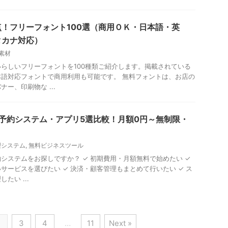
！フリーフォント100選（商用ＯＫ・日本語・英
タカナ対応）
素材
らしいフリーフォントを100種類ご紹介します。掲載されている
語対応フォントで商用利用も可能です。 無料フォントは、お店の
ー、印刷物な ...
料予約システム・アプリ5選比較！月額0円～無制限・
理システム
,
無料ビジネスツール
システムをお探しですか？ ✓ 初期費用・月額無料で始めたい ✓
サービスを選びたい ✓ 決済・顧客管理もまとめて行いたい ✓ ス
たい ...
2
3
4
…
11
Next »