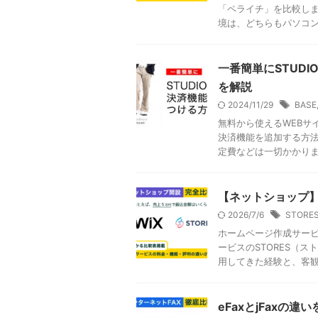
「ペライチ」を比較しまし
境は、どちらもパソコン、 
一番簡単にSTUD
を解説
2024/11/29
BASE
無料から使えるWEBサ
決済機能を追加する方法
定費などは一切かかりませ
【ネットショップ】W
2026/7/6
STORE
ホームページ作成サービ
ービスのSTORES（
用してきた経験と、客観的
eFaxとjFaxの