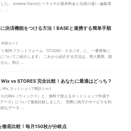
た。 Ameba Owndとペライチの基本料金と仕様の違い 編集環
...
IOに決済機能をつける方法！BASEと連携する簡単手順
,
外部カート
イト制作プラットフォーム「STUDIO・スタジオ」に、一番簡単に
についてご紹介します。 これから紹介する方法は、導入費用、固
ん。初心 ...
ix vs STORES 完全比較！あなたに最適はどっち？
S
,
Wix
,
ネットショップ開設１vs１
スのWix（ウィックス）と、無料で使えるネットショップ作成サ
ストアーズ）について徹底比較しました。 実際に両方のサービスを利
なデータ ...
違いを徹底比較！毎月150枚が分岐点