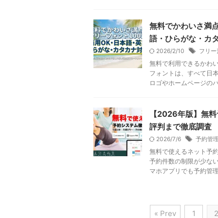
無料でかわいさ満点
語・ひらがな・カ
2026/2/10
フリー
無料で利用できるかわい
フォントは、すべて日本
ロゴやホームページのバナ
【2026年版】無
評判まで徹底調査
2026/7/6
予約管
無料で使えるネット予約
予約件数の制限が少ない
マホアプリでも予約管理し
« Prev
1