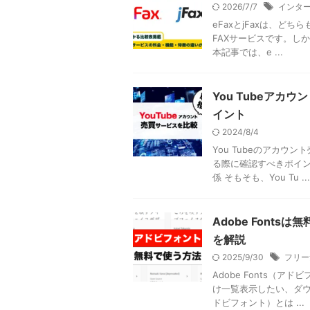
2026/7/7
インター
eFaxとjFaxは、どちら
FAXサービスです。し
本記事では、e ...
You Tubeア
イント
2024/8/4
You Tubeのアカ
る際に確認すべきポイン
係 そもそも、You Tu ...
Adobe Font
を解説
2025/9/30
フリー
Adobe Fonts（
け一覧表示したい、ダウン
ドビフォント）とは ...