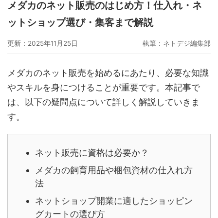
メダカのネット販売のはじめ方！仕入れ・ネ
グーペ
デジタルコンテンツ販売
仕入れサイト
ットショップ選び・集客まで解説
Ameba Ownd
makeshop
無料ビジネスツール
更新：2025年11月25日
執筆：
ネトデジ編集部
イージーマイショップ
ネットショップ開業準備
越境EC
メダカのネット販売を始めるにあたり、必要な知識
やスキルを身につけることが重要です。本記事で
は、以下の疑問点について詳しく解説していきま
す。
ネット販売に資格は必要か？
メダカの飼育用品や梱包資材の仕入れ方
法
ネットショップ開業に適したショッピン
グカートの選び方