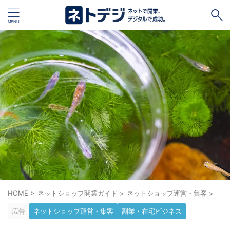
タグ
キャッシュレス
Square
BASE
STORES
ネットショップ開設１vs１
無料ネットショップ
予約管理システム
Shopify
Air ビジネスツールズ
ペライチ
キャッシュレス決済端末１vs１
ジンドゥー
POSレジ
スマレジ
カラーミーショップ
Wix
HOME
>
ネットショップ開業ガイド
>
ネットショップ運営・集客
>
楽天ペイ
stera pack
WordPress
広告
ネットショップ運営・集客
副業・在宅ビジネス
ハンドメイド販売
ホームページ作成サービス１vs１