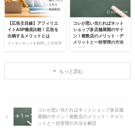
ではメールは何に使うべきなの
客様を増やしたい方。 どのSNS
か？それはリピーターの獲得で
を使えばいいのかわからない方。
2024/12/12
2023/12/4
す。一度お店を利用していただい
SNSの機能や活用方法について知
たお客様に対して、メールでコミ
りたい方。 はじめに 多くのお店
【広告主目線】アフィリエ
コレが思い当たればネット
ュニケーションを取りお店へのリ
（ネットショップ）がSNSを活用
イトASP徹底比較！広告を
ショップ多店舗展開のサイ
ピートへと繋げます。このページ
している はじめに、SNSで何が
出稿するメリットとは
ン！複数店のメリット・デ
では具体的にメールを利用した集
できるのか？SNSにできることを
メリットと一括管理の方法
インターネットを利用した広告手
客方法についてご紹介します。
解説します。 SNSにできること
を解説
段の一つである、アフィリエイト
ネットショップの集客方法として
お店と商品の認知度アップでき
広告について、メリットや実際に
今回は「コレが思い当たれば多店
有効な手段 メールマガジンとは
る。 お店の情報や、商品の写真
掛かる料金や費用対効果について
舗展開のサイン」と題して、多店
ネ ...
などを掲載す ...
解説します。 こんな方にオスス
舗展開、複数店舗運営のメリット
もっと読む
メの記事 低予算からインターネ
やデメリットとその対策について
ット広告を導入したい方。 リス
ご紹介していきます。 こんな方
ティング広告をプロに運用しても
にオススメの記事 売上が停滞し
らいたい方。 アフィリエイト広
ている店長さん。 店舗運営のリ
告代理店の料金を比較したい方。
スクを軽減したい店長さん。 多
アフィリエイト広告の基礎知識
店舗展開のメリット・デメリット
コレが思い当たればネットショップ多店舗
アフィリエイト広告とは ブログ
を知りたい方。 多店舗展開の基
やＳＮＳを通じて商品を紹介して
展開のサイン！複数店のメリット・デメリ
礎知識とメリット 多店舗展開と
もらえる。 アフィリエイト広告
は インターネット上に複数のネ
ットと一括管理の方法を解説
とは、あなたのお店やサービス
ットショップを開業することで
を、アフィリエイターにＳＮＳや
す。 多店舗展開には３つのメリ