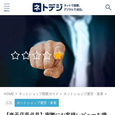
タグ
キャッシュレス
Square
BASE
STORES
ネットショップ開設１vs１
無料ネットショップ
予約管理システム
Shopify
Air ビジネスツールズ
ペライチ
キャッシュレス決済端末１vs１
ジンドゥー
POSレジ
スマレジ
カラーミーショップ
Wix
HOME
>
ネットショップ開業ガイド
>
ネットショップ運営・集客
>
楽天ペイ
stera pack
WordPress
広告
ネットショップ運営・集客
ハンドメイド販売
ホームページ作成サービス１vs１