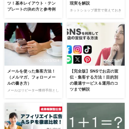
ツ！基本レイアウト・テン
現実を解説
プレートの決め方と参考例
ネットショップ運営で覚えておき
たい、インターネット広告の種類
ネットショップで売れるデザイン
一覧と、広告の効果がよくわかる
を決めるための５つのコツをご紹
基礎知識について解説します。
介します。 こんな方にオススメ
こんな方に読んでほしい記事で
の記事 自分のお店に最適なテン
す。 はじめてインターネット広
プレートを知りたい方。 売れる
告を利用する方。 どの広告を利
レイアウトの基本的な事柄を知り
用すればよいか悩んでいる方。
たい方。 WEBサイトの視線誘導
広告を出した場合の効果について
について理解したい方。 デザイ
2023/12/4
2025/3/1
知りたい方。 はじめに ３０秒で
ンを語るその前に 売れる・売れ
わかる広告費用対効果の基礎知識
ないは商品画像で９割以上は決ま
メールを使った集客方法！
【完全版】SNSでお店の宣
はじめに、あなたのお店や商品に
る ネット通販で売るために一番
（メルマガ、フォローメー
伝・集客する方法！目的別
合う広告を選ぶための基礎知識と
重要なのは「商品写真」です。
ルの書き方）
の最適サービス＆運用のコ
して、いろいろな広告の効果につ
とくに、食品、ファッションなど
ツまで解説
メールはリピーター獲得手段とし
いて違いなどを解説します。 広
見た目で購入が決まるようなもの
て利用する！ 現在、ネットショ
町のお店、ネットショップの宣伝
告のターゲットを４段階に分類し
は９割以上は商品画像で決まると
ップで新規顧客の獲得方法として
目的として、ＳＮＳを活用して集
ます。 低関心層・・・商品を ...
断言してもいいですね。 このあ
電子メールはほとんど利用されて
客する方法について、完全版とい
と売るためのデザインについて ...
いません。新規獲得の手段として
えるボリュームをわかりやすく解
は効率が悪いというレベルではな
説します。 こんな方に読んでほ
く、ほとんど売れないからです。
しい記事です。 SNSでお店のお