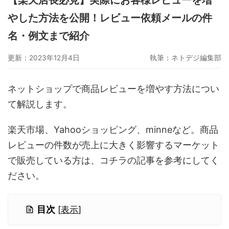
【楽天店長必見】実際にお客様レビューを増
グーペ
デジタルコンテンツ販売
仕入れサイト
やした方法を公開！レビュー依頼メールの件
Ameba Ownd
makeshop
無料ビジネスツール
名・例文まで紹介
イージーマイショップ
ネットショップ開業準備
越境EC
更新：2023年12月4日
執筆：
ネトデジ編集部
ネットショップで商品レビューを増やす方法につい
て解説します。
楽天市場、Yahooショッピング、minneなど。商品
レビューの件数が売上に大きく影響するマーケット
で販売している方は、コチラの記事を参考にしてく
ださい。
目次
[
表示
]