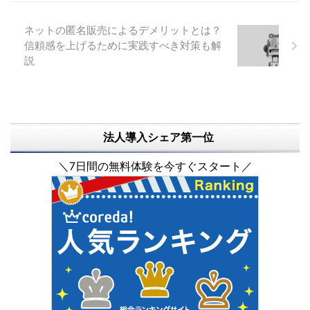
ブログなどのメディアを通じて紹
ットがあります 販路拡大による
...
売上アップ。 複数店舗展開によ
ネットの匿名販売によるデメリットとは？
るリスクヘッジ。 自社サイト誘
信頼感を上げるために実践すべき対策も解
導 ...
説
法人導入シェア第一位
＼7日間の無料体験を今すぐスタート／