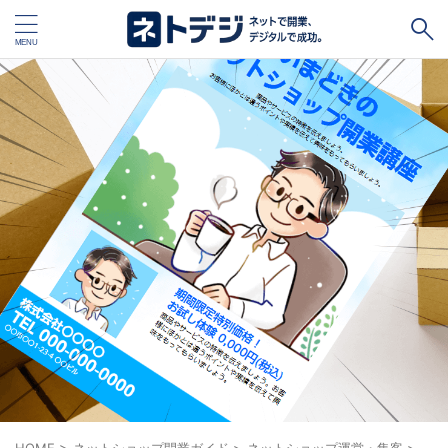
タグ
キャッシュレス
Square
BASE
STORES
ネットショップ開設１vs１
無料ネットショップ
予約管理システム
Shopify
Air ビジネスツールズ
ペライチ
キャッシュレス決済端末１vs１
ジンドゥー
POSレジ
スマレジ
カラーミーショップ
Wix
楽天ペイ
stera pack
WordPress
ハンドメイド販売
ホームページ作成サービス１vs１