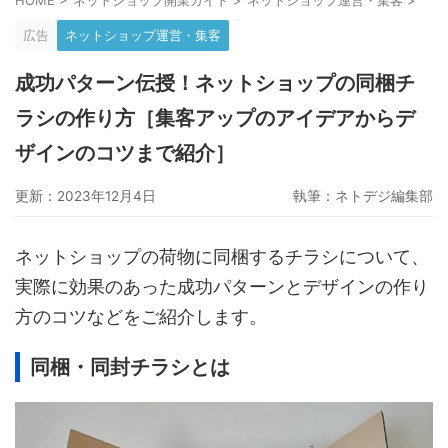
HOME
>
ネットショップ開業ガイド
>
ネットショップ運営・集客
>
グーペ
デジタルコンテンツ販売
仕入れサイト
広告
ネットショップ運営・集客
Ameba Ownd
makeshop
無料ビジネスツール
成功パターン伝授！ネットショップの同梱チ
イージーマイショップ
ネットショップ開業準備
越境EC
ラシの作り方［集客アップのアイデアからデ
ザインのコツまで紹介］
更新：2023年12月4日
執筆：
ネトデジ編集部
ネットショップの荷物に同梱するチラシについて、
実際に効果のあった成功パターンとデザインの作り
方のコツなどをご紹介します。
同梱・同封チラシとは