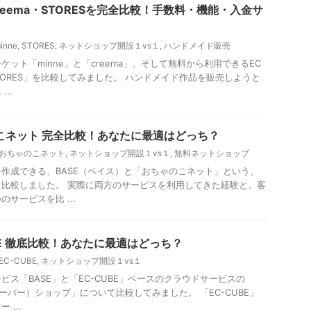
・creema・STORESを完全比較！手数料・機能・入金サ
inne
,
STORES
,
ネットショップ開設１vs１
,
ハンドメイド販売
ット「minne」と「creema」、そして無料から利用できるEC
TORES」を比較してみました。 ハンドメイド作品を販売しようと
..
ゃのこネット 完全比較！あなたに最適はどっち？
おちゃのこネット
,
ネットショップ開設１vs１
,
無料ネットショップ
作成できる、BASE（ベイス）と「おちゃのこネット」という、
比較しました。 実際に両方のサービスを利用してきた経験と、客
サービスを比 ...
CUBE 徹底比較！あなたに最適はどっち？
EC-CUBE
,
ネットショップ開設１vs１
ビス「BASE」と「EC-CUBE」ベースのクラウドサービスの
スサーバー）ショップ」について比較してみました。 「EC-CUBE」
...