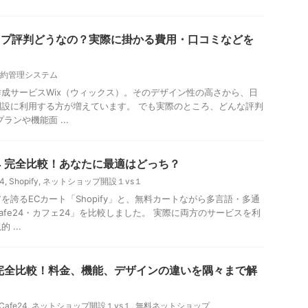
ップ評判どうなの？実際に掛かる費用・口コミなどを
約管理システム
成サービスWix（ウィックス）。そのデザイン性の高さから、日
設に利用する方が増えています。 でも実際のところ、どんな評判
ランや機能面 ...
Cafe24 完全比較！あなたに最適はどっち？
4
,
Shopify
,
ネットショップ開設１vs１
を誇るECカート「Shopify」と、無料カートながら多言語・多通
afe24・カフェ24」を比較しました。 実際に両方のサービスを利
...
fe24 完全比較！料金、機能、デザインの違いを隅々まで解
Cafe24
,
ネットショップ開設１vs１
,
無料ネットショップ