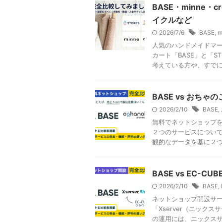
BASE・minne
イクルなど
2026/7/6
BASE
,
m
人気のハンドメイドマーケ
カート「BASE」と「S
考えている方や、すでに .
BASE vs おち
2026/2/10
BASE
,
無料でネットショップを
２つのサービスについて
観的なデータを基に２つの
BASE vs EC-
2026/2/10
BASE
,
ネットショップ開設サー
「Xserver（エック
の運用には、エックスサー 