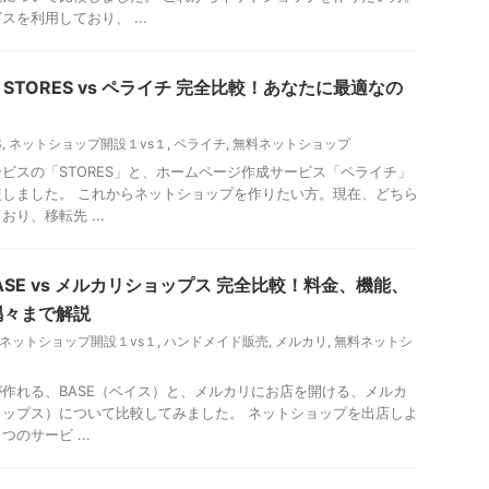
を利用しており、 ...
TORES vs ペライチ 完全比較！あなたに最適なの
S
,
ネットショップ開設１vs１
,
ペライチ
,
無料ネットショップ
ビスの「STORES」と、ホームページ作成サービス「ペライチ」
しました。 これからネットショップを作りたい方。現在、どちら
り、移転先 ...
ASE vs メルカリショップス 完全比較！料金、機能、
隅々まで解説
ネットショップ開設１vs１
,
ハンドメイド販売
,
メルカリ
,
無料ネットシ
作れる、BASE（ベイス）と、メルカリにお店を開ける、メルカ
ショップス）について比較してみました。 ネットショップを出店しよ
のサービ ...