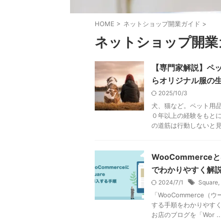
HOME
>
ネットショップ開業ガイド
>
ネットショップ開業
【専門家解説】ペ
らオリジナル服の
2025/10/3
犬、猫など。ペット用
０年以上の経験をもとに
の道筋は行動しないと見つ
WooCommerc
でわかりやすく解
2024/7/1
Square
,
「WooCommerce
する手順をわかりやすく
お店のブログを「Wor ..