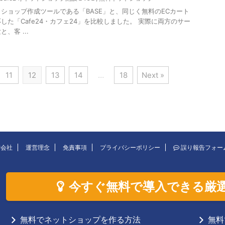
ショップ作成ツールである「BASE」と、同じく無料のECカート
した「Cafe24・カフェ24」を比較しました。 実際に両方のサー
、客 ...
11
12
13
14
…
18
Next »
営会社
運営理念
免責事項
プライバシーポリシー
誤り報告フォー
今すぐ無料で導入できる厳
無料でネットショップを作る方法
無料