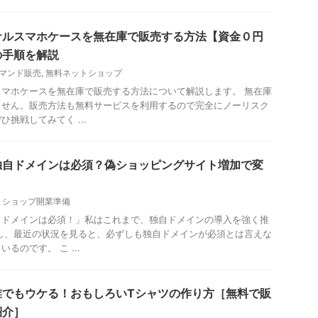
ナルスマホケースを無在庫で販売する方法【資金０円
の手順を解説
マンド販売
,
無料ネットショップ
マホケースを無在庫で販売する方法について解説します。 無在庫
ません。販売方法も無料サービスを利用するので完全にノーリスク
挑戦してみてく ...
独自ドメインは必須？偽ショッピングサイト増加で変
トショップ開業準備
自ドメインは必須！」私はこれまで、独自ドメインの導入を強く推
し、最近の状況を見ると、必ずしも独自ドメインが必須とは言えな
るのです。 こ ...
誰でもウケる！おもしろいTシャツの作り方［無料で販
紹介］