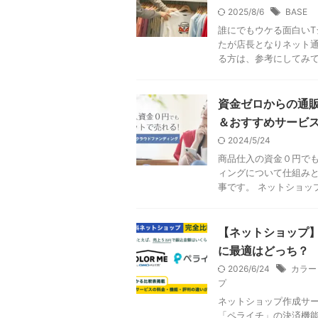
2025/8/6
BASE
誰にでもウケる面白いT
たが店長となりネット
る方は、参考にしてみてく
資金ゼロからの通
＆おすすめサービ
2024/5/24
商品仕入の資金０円で
ィングについて仕組みと
事です。 ネットショップ
【ネットショップ】
に最適はどっち？
2026/6/24
カラー
プ
ネットショップ作成サ
「ペライチ」の決済機能