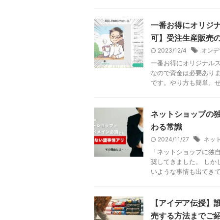
一番お得にオリジ
可】受注生産販売
2023/12/4
オンデ
一番お得にオリジナルス
なので資金は必要あり
です。やり方も簡単、ぜひ
ネットショップの
わる常識
2024/11/27
ネッ
「ネットショップに独
奨してきました。 しか
いような事情も出てきてい
【アイデア伝授】
売する方法までご