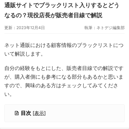
通販サイトでブラックリスト入りするとどう
グーペ
デジタルコンテンツ販売
仕入れサイト
なるの？現役店長が販売者目線で解説
Ameba Ownd
makeshop
無料ビジネスツール
更新：2023年12月4日
執筆：
ネトデジ編集部
イージーマイショップ
ネットショップ開業準備
越境EC
ネット通販における顧客情報のブラックリストにつ
いて解説します。
自分の経験をもとにした、販売者目線での解説です
が、購入者側にも参考になる部分もあるかと思いま
すので、興味のある方はチェックしてみてくださ
い。
目次
[
表示
]