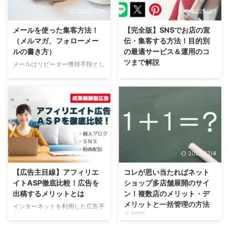
広告を出した場合の効果について
について理解したい方。 デザイ
2023/12/4
2025/3/1
知りたい方。 はじめに ３０秒で
ンを語るその前に 売れる・売れ
わかる広告費用対効果の基礎知識
ないは商品画像で９割以上は決ま
メールを使った集客方法！
【完全版】SNSでお店の宣
はじめに、あなたのお店や商品に
る ネット通販で売るために一番
（メルマガ、フォローメー
伝・集客する方法！目的別
合う広告を選ぶための基礎知識と
重要なのは「商品写真」です。
ルの書き方）
の最適サービス＆運用のコ
して、いろいろな広告の効果につ
とくに、食品、ファッションなど
ツまで解説
メールはリピーター獲得手段とし
いて違いなどを解説します。 広
見た目で購入が決まるようなもの
て利用する！ 現在、ネットショ
町のお店、ネットショップの宣伝
告のターゲットを４段階に分類し
は９割以上は商品画像で決まると
ップで新規顧客の獲得方法として
目的として、ＳＮＳを活用して集
ます。 低関心層・・・商品を ...
断言してもいいですね。 このあ
電子メールはほとんど利用されて
客する方法について、完全版とい
と売るためのデザインについて ...
いません。新規獲得の手段として
えるボリュームをわかりやすく解
は効率が悪いというレベルではな
説します。 こんな方に読んでほ
く、ほとんど売れないからです。
しい記事です。 SNSでお店のお
ではメールは何に使うべきなの
客様を増やしたい方。 どのSNS
か？それはリピーターの獲得で
を使えばいいのかわからない方。
2024/12/12
2023/12/4
す。一度お店を利用していただい
SNSの機能や活用方法について知
たお客様に対して、メールでコミ
りたい方。 はじめに 多くのお店
【広告主目線】アフィリエ
コレが思い当たればネット
ュニケーションを取りお店へのリ
（ネットショップ）がSNSを活用
イトASP徹底比較！広告を
ショップ多店舗展開のサイ
ピートへと繋げます。このページ
している はじめに、SNSで何が
出稿するメリットとは
ン！複数店のメリット・デ
では具体的にメールを利用した集
できるのか？SNSにできることを
メリットと一括管理の方法
インターネットを利用した広告手
客方法についてご紹介します。
解説します。 SNSにできること
を解説
段の一つである、アフィリエイト
ネットショップの集客方法として
お店と商品の認知度アップでき
広告について、メリットや実際に
今回は「コレが思い当たれば多店
有効な手段 メールマガジンとは
る。 お店の情報や、商品の写真