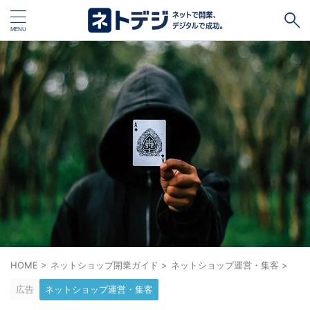
タグ
キャッシュレス
Square
BASE
STORES
ネットショップ開設１vs１
無料ネットショップ
予約管理システム
Shopify
Air ビジネスツールズ
ペライチ
キャッシュレス決済端末１vs１
ジンドゥー
POSレジ
スマレジ
カラーミーショップ
Wix
楽天ペイ
stera pack
WordPress
HOME
>
ネットショップ開業ガイド
>
ネットショップ運営・集客
>
広告
ネットショップ運営・集客
ハンドメイド販売
ホームページ作成サービス１vs１