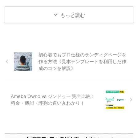
掛かる料金や費用対効果について
舗展開のサイン」と題して、多店
ネ ...
などを掲載す ...
解説します。 こんな方にオスス
舗展開、複数店舗運営のメリット
もっと読む
メの記事 低予算からインターネ
やデメリットとその対策について
ット広告を導入したい方。 リス
ご紹介していきます。 こんな方
ティング広告をプロに運用しても
にオススメの記事 売上が停滞し
らいたい方。 アフィリエイト広
ている店長さん。 店舗運営のリ
告代理店の料金を比較したい方。
スクを軽減したい店長さん。 多
アフィリエイト広告の基礎知識
店舗展開のメリット・デメリット
初心者でもプロ仕様のランディグページを
アフィリエイト広告とは ブログ
を知りたい方。 多店舗展開の基
やＳＮＳを通じて商品を紹介して
作る方法《見本テンプレートを利用した作
礎知識とメリット 多店舗展開と
もらえる。 アフィリエイト広告
は インターネット上に複数のネ
成のコツを解説》
とは、あなたのお店やサービス
ットショップを開業することで
を、アフィリエイターにＳＮＳや
す。 多店舗展開には３つのメリ
ブログなどのメディアを通じて紹
ットがあります 販路拡大による
...
売上アップ。 複数店舗展開によ
Ameba Ownd vs ジンドゥー 完全比較！
るリスクヘッジ。 自社サイト誘
料金・機能・評判の違い丸わかり！
導 ...