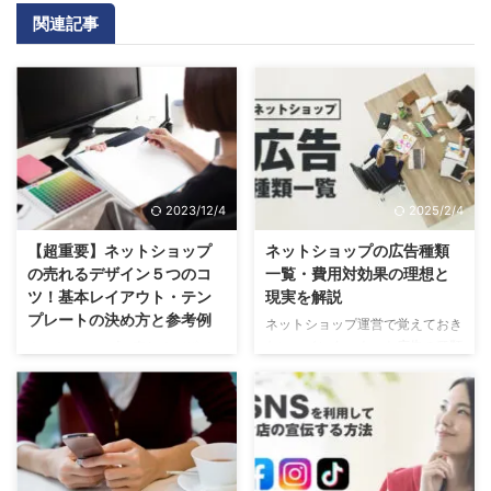
関連記事
2023/12/4
2025/2/4
【超重要】ネットショップ
ネットショップの広告種類
の売れるデザイン５つのコ
一覧・費用対効果の理想と
ツ！基本レイアウト・テン
現実を解説
プレートの決め方と参考例
ネットショップ運営で覚えておき
たい、インターネット広告の種類
ネットショップで売れるデザイン
一覧と、広告の効果がよくわかる
を決めるための５つのコツをご紹
基礎知識について解説します。
介します。 こんな方にオススメ
こんな方に読んでほしい記事で
の記事 自分のお店に最適なテン
す。 はじめてインターネット広
プレートを知りたい方。 売れる
告を利用する方。 どの広告を利
レイアウトの基本的な事柄を知り
用すればよいか悩んでいる方。
たい方。 WEBサイトの視線誘導