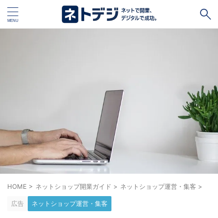
タグ
キャッシュレス
Square
BASE
STORES
ネットショップ開設１vs１
無料ネットショップ
予約管理システム
Shopify
Air ビジネスツールズ
ペライチ
キャッシュレス決済端末１vs１
ジンドゥー
POSレジ
スマレジ
カラーミーショップ
Wix
楽天ペイ
stera pack
WordPress
HOME
>
ネットショップ開業ガイド
>
ネットショップ運営・集客
>
広告
ネットショップ運営・集客
ハンドメイド販売
ホームページ作成サービス１vs１