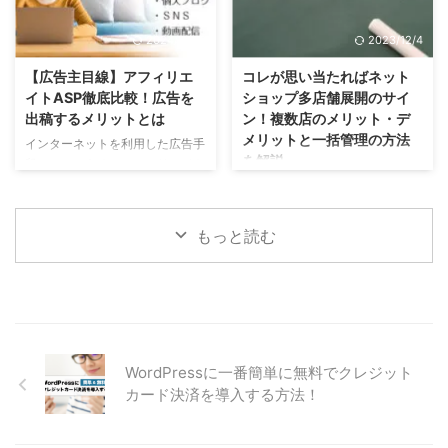
ではメールは何に使うべきなの
客様を増やしたい方。 どのSNS
か？それはリピーターの獲得で
を使えばいいのかわからない方。
2024/12/12
2023/12/4
す。一度お店を利用していただい
SNSの機能や活用方法について知
たお客様に対して、メールでコミ
りたい方。 はじめに 多くのお店
【広告主目線】アフィリエ
コレが思い当たればネット
ュニケーションを取りお店へのリ
（ネットショップ）がSNSを活用
イトASP徹底比較！広告を
ショップ多店舗展開のサイ
ピートへと繋げます。このページ
している はじめに、SNSで何が
出稿するメリットとは
ン！複数店のメリット・デ
では具体的にメールを利用した集
できるのか？SNSにできることを
メリットと一括管理の方法
インターネットを利用した広告手
客方法についてご紹介します。
解説します。 SNSにできること
を解説
段の一つである、アフィリエイト
ネットショップの集客方法として
お店と商品の認知度アップでき
広告について、メリットや実際に
今回は「コレが思い当たれば多店
有効な手段 メールマガジンとは
る。 お店の情報や、商品の写真
掛かる料金や費用対効果について
舗展開のサイン」と題して、多店
ネ ...
などを掲載す ...
解説します。 こんな方にオスス
舗展開、複数店舗運営のメリット
もっと読む
メの記事 低予算からインターネ
やデメリットとその対策について
ット広告を導入したい方。 リス
ご紹介していきます。 こんな方
ティング広告をプロに運用しても
にオススメの記事 売上が停滞し
らいたい方。 アフィリエイト広
ている店長さん。 店舗運営のリ
告代理店の料金を比較したい方。
スクを軽減したい店長さん。 多
アフィリエイト広告の基礎知識
店舗展開のメリット・デメリット
アフィリエイト広告とは ブログ
を知りたい方。 多店舗展開の基
WordPressに一番簡単に無料でクレジット
やＳＮＳを通じて商品を紹介して
礎知識とメリット 多店舗展開と
カード決済を導入する方法！
もらえる。 アフィリエイト広告
は インターネット上に複数のネ
とは、あなたのお店やサービス
ットショップを開業することで
を、アフィリエイターにＳＮＳや
す。 多店舗展開には３つのメリ