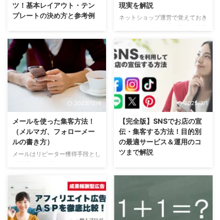
ツ！基本レイアウト・テン
現実を解説
プレートの決め方と参考例
ネットショップ運営で覚えておき
たい、インターネット広告の種類
ネットショップで売れるデザイン
一覧と、広告の効果がよくわかる
を決めるための５つのコツをご紹
基礎知識について解説します。
介します。 こんな方にオススメ
こんな方に読んでほしい記事で
の記事 自分のお店に最適なテン
す。 はじめてインターネット広
プレートを知りたい方。 売れる
告を利用する方。 どの広告を利
レイアウトの基本的な事柄を知り
用すればよいか悩んでいる方。
たい方。 WEBサイトの視線誘導
広告を出した場合の効果について
について理解したい方。 デザイ
2023/12/4
2025/3/1
知りたい方。 はじめに ３０秒で
ンを語るその前に 売れる・売れ
わかる広告費用対効果の基礎知識
ないは商品画像で９割以上は決ま
メールを使った集客方法！
【完全版】SNSでお店の宣
はじめに、あなたのお店や商品に
る ネット通販で売るために一番
（メルマガ、フォローメー
伝・集客する方法！目的別
合う広告を選ぶための基礎知識と
重要なのは「商品写真」です。
ルの書き方）
の最適サービス＆運用のコ
して、いろいろな広告の効果につ
とくに、食品、ファッションなど
ツまで解説
メールはリピーター獲得手段とし
いて違いなどを解説します。 広
見た目で購入が決まるようなもの
て利用する！ 現在、ネットショ
町のお店、ネットショップの宣伝
告のターゲットを４段階に分類し
は９割以上は商品画像で決まると
ップで新規顧客の獲得方法として
目的として、ＳＮＳを活用して集
ます。 低関心層・・・商品を ...
断言してもいいですね。 このあ
電子メールはほとんど利用されて
客する方法について、完全版とい
と売るためのデザインについて ...
いません。新規獲得の手段として
えるボリュームをわかりやすく解
は効率が悪いというレベルではな
説します。 こんな方に読んでほ
く、ほとんど売れないからです。
しい記事です。 SNSでお店のお