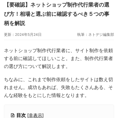
【要確認】ネットショップ制作代行業者の選
グーペ
デジタルコンテンツ販売
仕入れサイト
び方！相場と選ぶ前に確認するべき５つの事
Ameba Ownd
makeshop
無料ビジネスツール
柄を解説
イージーマイショップ
ネットショップ開業準備
越境EC
更新：2024年5月24日
執筆：
ネトデジ編集部
ネットショップ制作代行業者に、サイト制作を依頼
する前に確認してほしいこと。また、制作代行業者
の選び方について解説します。
ちなみに、これまで制作依頼をしたサイトは数え切
れません。成功もあれば、失敗もたくさんある、そ
んな経験をもとにした情報となります。
目次
[
非表示
]