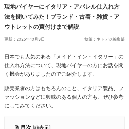
現地バイヤーにイタリア・アパレル仕入れ方
グーペ
デジタルコンテンツ販売
仕入れサイト
法を聞いてみた！ブランド・古着・雑貨・ア
Ameba Ownd
makeshop
無料ビジネスツール
ウトレットの買付けまで解説
イージーマイショップ
ネットショップ開業準備
越境EC
更新：2025年10月3日
執筆：
ネトデジ編集部
日本でも人気のある「メイド・イン・イタリー」の
仕入れ方法について、現地バイヤーの方にお話を聞
く機会がありましたのでご紹介します。
販売業者の方はもちろんのこと、イタリア製品、フ
ァッションなどに興味のある個人の方も、ぜひ参考
にしてみてください。
目次
[
非表示
]