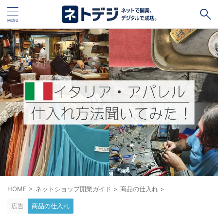
タグ
キャッシュレス
Square
BASE
STORES
ネットショップ開設１vs１
無料ネットショップ
予約管理システム
Shopify
Air ビジネスツールズ
ペライチ
キャッシュレス決済端末１vs１
ジンドゥー
POSレジ
スマレジ
カラーミーショップ
Wix
楽天ペイ
stera pack
WordPress
HOME
>
ネットショップ開業ガイド
>
商品の仕入れ
>
広告
商品の仕入れ
ハンドメイド販売
ホームページ作成サービス１vs１