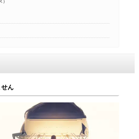
ス）
ません