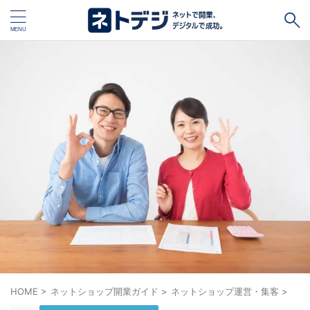
タグ
キャッシュレス
Square
BASE
STORES
ネットショップ開設１vs１
無料ネットショップ
予約管理システム
Shopify
Air ビジネスツールズ
ペライチ
キャッシュレス決済端末１vs１
ジンドゥー
POSレジ
スマレジ
カラーミーショップ
Wix
楽天ペイ
stera pack
WordPress
HOME
>
ネットショップ開業ガイド
>
ネットショップ運営・集客
>
ハンドメイド販売
ホームページ作成サービス１vs１