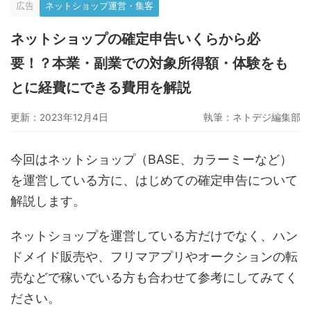
広告
ネットショップ運営・集客
グーペ
デジタルコンテンツ販売
仕入れサイト
ネットショップの確定申告いくらから必
Ameba Ownd
makeshop
無料ビジネスツール
要！？本業・副業での対象所得額・体験をも
イージーマイショップ
ネットショップ開業準備
越境EC
とに経費にできる費用を解説
更新：2023年12月4日
執筆：
ネトデジ編集部
今回はネットショップ（BASE、カラーミーなど）
を運営している方に、はじめての確定申告について
解説します。
ネットショップを運営している方だけでなく、ハン
ドメイド販売や、フリマアプリやオークションの転
売などで稼いでいる方も合わせて参考にしてみてく
ださい。