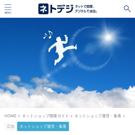
タグ
キャッシュレス
Square
BASE
STORES
ネットショップ開設１vs１
無料ネットショップ
予約管理システム
Shopify
Air ビジネスツールズ
ペライチ
キャッシュレス決済端末１vs１
ジンドゥー
POSレジ
スマレジ
カラーミーショップ
Wix
楽天ペイ
stera pack
WordPress
HOME
>
ネットショップ開業ガイド
>
ネットショップ運営・集客
>
広告
ネットショップ運営・集客
ハンドメイド販売
ホームページ作成サービス１vs１