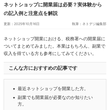
ネットショップに開業届は必要？実体験から
グーペ
デジタルコンテンツ販売
仕入れサイト
の記入例と注意点を解説
Ameba Ownd
makeshop
無料ビジネスツール
更新：2025年10月16日
執筆：
ネトデジ編集部
イージーマイショップ
ネットショップ開業準備
越境EC
ネットショップ開業における、税務署への開業届に
ついてまとめてみました。本業はもちろん、副業で
収入を得ている方も参考にしてみてください。
こんな方におすすめの記事です
最近ネットショップを開業した方。
副業でも開業届が必要なのか知りたい
方。