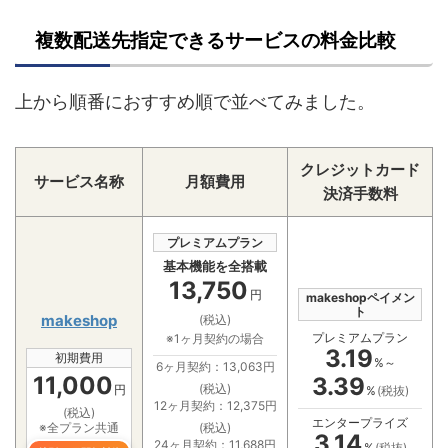
複数配送先指定できるサービスの料金比較
上から順番におすすめ順で並べてみました。
クレジットカード
サービス名称
月額費用
決済手数料
プレミアムプラン
基本機能を全搭載
13,750
円
makeshopペイメン
ト
makeshop
(税込)
プレミアムプラン
※1ヶ月契約の場合
3.19
初期費用
%～
6ヶ月契約：13,063円
11,000
3.39
(税込)
円
%
(税抜)
12ヶ月契約：12,375円
(税込)
エンタープライズ
※全プラン共通
(税込)
3.14
24ヶ月契約：11,688円
%
(税抜)