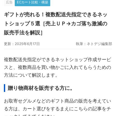
広告
ECカート比較・構築
グーペ
デジタルコンテンツ販売
仕入れサイト
ギフトが売れる！複数配送先指定できるネッ
Ameba Ownd
makeshop
無料ビジネスツール
トショップ５選［売上ＵＰ→カゴ落ち激減の
イージーマイショップ
ネットショップ開業準備
越境EC
販売手法を解説］
更新：2025年6月17日
執筆：
ネトデジ編集部
複数配送先指定ができるネットショップ作成サービ
スと、複数商品を買い物かごに入れてもらうための
方法について解説します。
贈り物商材を販売する方に。
お取寄せグルメなどのギフト商品の販売を考えてい
る方は、カート選びをするまえにこちらの記事をチ