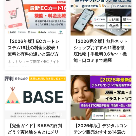
予算や目標、規模によって最適な
ール、Qoo10など）についてまと
ネットショップの出店方法は異な
めてみました。 このページを読
ります。 ネットショップを開業
んでいただければ、各サービスの
したいけれど、 「どこに出店す
特徴から料金まで重要なポイント
ればいいのかわからない」 「自
を比較しながら確認することがで
2026/7/7
2026/8/4
分に合った方法が知りたい」 と
きます。ぜひ、参考にしてみてく
いう方に向けて、この記事ではネ
ださい。 基礎知識 ECモールとは
【2026年版】ECカートシ
【2026完全版】無料ネット
ットショップの出店方法を全部で
ECモールとは、一つのWEBサイ
ステム16社の料金比較表！
ショップおすすめ11選を徹
12種類のパターンに分類してご紹
トに複数のネットショップが集ま
無料と有料の違いと選び方
底比較｜手数料3.6%〜・機
介します。 費用の目安や各出店
って販売する形態のことです。ち
能・口コミまで網羅
ネットショップ開業やECサイト
方法の特徴を比較しながら解説す
なみに、モール型ECサイトと
構築で、ECカート選びに悩んで
無料で開業できるネットショップ
るので、きっとあなたに最適なネ
か、単純にモールとも言います
いませんか？ ✓ 定番のECカート
作成サービスをお探しですか？
ットショップの出店先が見つか ...
ね。特に正式名称はないので、同
を一覧で見比べて選びたい ✓ 無
✓ 決済手数料をできるだけ安く
じ意味だと ...
料カートと有料カートの違いを知
抑えたい ✓ 初心者でも簡単にシ
りたい ✓ タイプ別のおすすめEC
ョップを作りたい ✓ 実際の口コ
カートを知りたい そんな疑問に
ミ・評判を確認してから選びたい
応えるために、このページでは人
そんなニーズに応えるために、主
気のECカートを徹底比較しまし
要な無料ネットショップ作成サー
2026/8/2
2026/7/6
た。 料金・手数料・機能の違い
ビスを実際に利用した経験をもと
をまとめた比較表に加えて、目的
に、料金・手数料・機能を徹底比
【完全ガイド】BASEの評判
【2026年版】デジタルコン
別のおすすめサービスや最新の口
較しました。 各サービスの口コ
どう？実体験をもとにメリ
テンツ販売おすすめ14選の
コミも掲載しています。実際の利
ミに加えて、メリットだけでなく