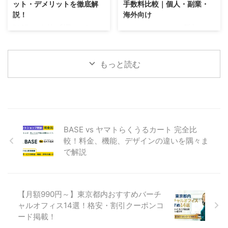
ット・デメリットを徹底解
手数料比較｜個人・副業・
用者の声を参考にしながら、自分
デメリットや注意点もしっかり解
説！
海外向け
に合ったサービスを選べます。
説しています。 開店後に「思っ
BASEは、無料で利用できるネッ
デジタルコンテンツの販売サイト
導入後に「失敗した…」と後悔し
ていたのと違った…」と後悔しな
トショップ作成サービスとして広
をお探しですか？ ✓ 固定費0円で
ないために、この記事 ...
いために、この記事から最適なサ
く知られていますが、その評判は
販売をはじめたい ✓ 手数料をで
ービスを見つけてください ...
実際のところどうなのでしょう
きるだけ抑えたい ✓ 海外ユーザ
もっと読む
か？ 本記事では、BASEを実際に
ーにもスムーズに販売したい そ
利用した経験をもとに、サービス
んな悩みを抱えている方も少なく
の魅力的な特長やメリットやデメ
ありません。 そこでネトデジ編
リットについて徹底的に解説しま
集部が、国内の主要な販売プラッ
す。 また、他のネットショップ
トフォームを料金・手数料・機能
作成サービスとの違いや、SNSで
の観点から徹底比較しました。
BASE vs ヤマトらくうるカート 完全比
のユーザーの口コミや評判なども
また、個人や副業でデジタルコン
交えながら、BASEの実力を多角
テンツを販売したい方に向けて、
較！料金、機能、デザインの違いを隅々ま
的に分析します。 無料でネット
プライバシーを守りながら、手数
で解説
ショップを始められるサービスを
料をできるだけ抑えて販売する方
探している方、BASEの利用を検
法も解説しています。 導入後に
討している方は、ぜひこの記事を
「失敗した…」と後悔しないため
参考にしてみてくださ ...
に、この記事から最適な ...
【月額990円～】東京都内おすすめバーチ
ャルオフィス14選！格安・割引クーポンコ
ード掲載！