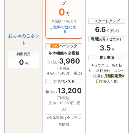
プ
0
円
スタートアップ
商品数100点まで
無料ではじめ
6.6
%
(税抜)
る
おちゃのこネッ
専用決済（ゼウス）
ト
3.5
ベーシック
人気
%
基本機能を全搭載
初期費用
補足事項
3,960
0
年払い
円
※ゼウスは、あと払
円
(税込)
い、銀行振込、コンビ
月払い 4,400円 (税込)
ニ決済も
月額固定費0
アドバンスド
円
で導入可能
13,200
年払い
円
(税込)
月払い 13,860円 (税
込)
※全体容量は全プラン
無制限