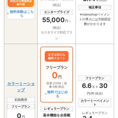
特別20日間無料体
験可能
(税込)
補足事項
無料体験はこち
エンタープライズ
※makeshopペイメン
ら
55,000
トの導入には月額固定
円～
費がかかります
(税込)
カスタマイズ対応プラ
ン
まずは安心な
無料スタート
フリープラン
0
円
フリープラン
カラーミーショ
容量:200M｜画
6.6
30
＋
像:4枚/商品
%
ップ
無料ではじめ
円/件
(税抜)
る
初期費用
カラーミーペイメン
ト
フリープラン
レギュラープラン
レギュラープラン
0
基本機能を全搭載
円