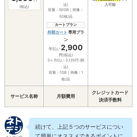
入可能
込)
(税込)
容量：50GB｜画像：
50枚/品
カートプラン
外部カート
専用プラ
ン
2,900
年払い
円
(税込)
3ヶ月払い 3,120円 (税
込)
容量：1GB｜画像：1
枚/品
クレジットカード
サービス名称
月額費用
決済手数料
続けて、上記５つのサービスについ
て簡単にオススメできるポイントに
ネトデジ編