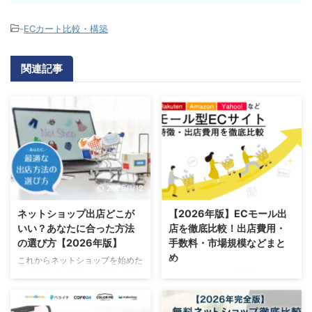
-
ECカート比較・構築
関連記事
2026/1/12
2026/1/6
ネットショップ出店どこが
【2026年版】ECモール出
いい？あなたに合った方法
店を徹底比較！出店費用・
の選び方【2026年版】
手数料・市場規模などまと
め
これからネットショップを始めた
いと考えている方へ。 個人で副
インターネットで利用できるEC
業としてやりたい方から、法人と
モール（楽天市場、Amazon、
して本格的に運営したい方まで、
Yahoo!ショッピング、au Payモ