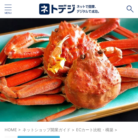
タグ
キャッシュレス
Square
BASE
STORES
ネットショップ開設１vs１
無料ネットショップ
予約管理システム
Shopify
Air ビジネスツールズ
ペライチ
キャッシュレス決済端末１vs１
ジンドゥー
POSレジ
スマレジ
カラーミーショップ
Wix
楽天ペイ
stera pack
WordPress
HOME
>
ネットショップ開業ガイド
>
ECカート比較・構築
>
ハンドメイド販売
ホームページ作成サービス１vs１