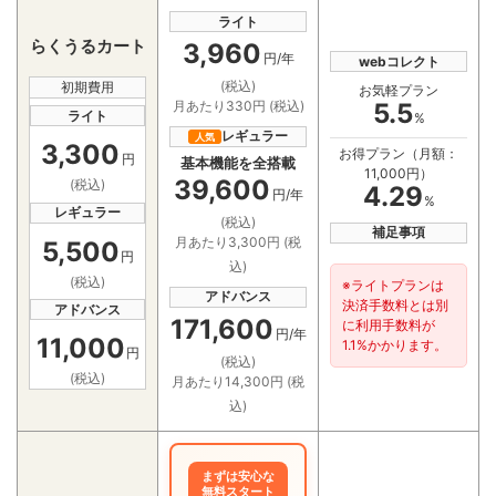
ライト
らくうるカート
3,960
円/年
webコレクト
(税込)
初期費用
お気軽プラン
5.5
月あたり330円 (税込)
ライト
%
レギュラー
人気
3,300
お得プラン（月額：
円
基本機能を全搭載
11,000円）
39,600
(税込)
4.29
円/年
%
レギュラー
(税込)
補足事項
月あたり3,300円 (税
5,500
円
込)
(税込)
※ライトプランは
アドバンス
決済手数料とは別
アドバンス
171,600
に利用手数料が
円/年
11,000
1.1%かかります。
円
(税込)
(税込)
月あたり14,300円 (税
込)
まずは安心な
無料スタート