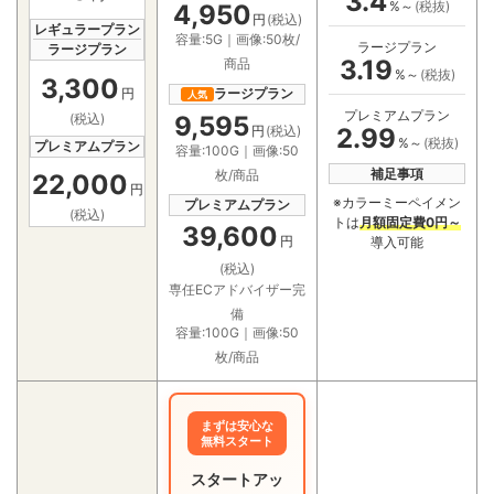
3.4
%～
(税抜)
4,950
円
(税込)
レギュラープラン
容量:5G｜画像:50枚/
ラージプラン
ラージプラン
3.19
商品
%～
(税抜)
3,300
円
ラージプラン
人気
プレミアムプラン
9,595
(税込)
2.99
円
(税込)
%～
(税抜)
プレミアムプラン
容量:100G｜画像:50
補足事項
枚/商品
22,000
円
※カラーミーペイメン
プレミアムプラン
(税込)
トは
月額固定費0円～
39,600
円
導入可能
(税込)
専任ECアドバイザー完
備
容量:100G｜画像:50
枚/商品
まずは安心な
無料スタート
スタートアッ