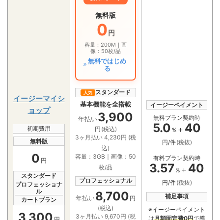
無料版
0
円
容量：200M｜画
像：50枚/品
無料ではじめ
る
スタンダード
人気
イージーマイシ
基本機能を全搭載
イージーペイメント
ョップ
3,900
無料プラン契約時
年払い
5.0
40
初期費用
＋
円
(税込)
%
3ヶ月払い 4,230円 (税
無料版
円/件
(税抜)
込)
0
容量：3GB｜画像：50
有料プラン契約時
円
3.57
40
枚/品
＋
%
スタンダード
プロフェッショナル
円/件
(税抜)
プロフェッショナ
ル
8,700
補足事項
年払い
円
カートプラン
(税込)
※イージーペイメント
3,300
3ヶ月払い 9,670円 (税
は
月額固定費0円
で導
円