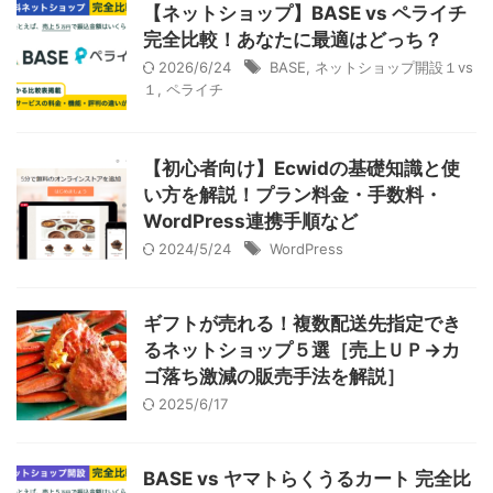
【ネットショップ】BASE vs ペライチ
完全比較！あなたに最適はどっち？
2026/6/24
BASE
,
ネットショップ開設１vs
１
,
ペライチ
【初心者向け】Ecwidの基礎知識と使
い方を解説！プラン料金・手数料・
WordPress連携手順など
2024/5/24
WordPress
ギフトが売れる！複数配送先指定でき
るネットショップ５選［売上ＵＰ→カ
ゴ落ち激減の販売手法を解説］
2025/6/17
BASE vs ヤマトらくうるカート 完全比