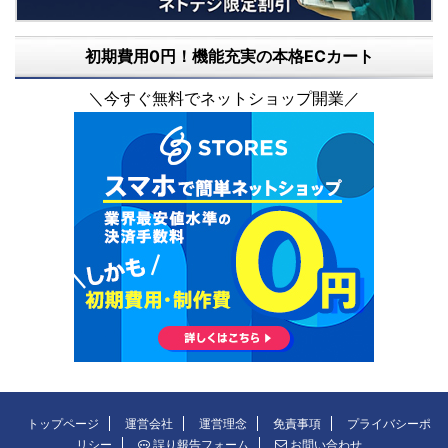
初期費用0円！機能充実の本格ECカート
＼今すぐ無料でネットショップ開業／
トップページ
運営会社
運営理念
免責事項
プライバシーポ
リシー
誤り報告フォーム
お問い合わせ