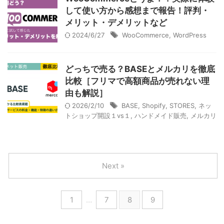
して使い方から感想まで報告！評判・
メリット・デメリットなど
2024/6/27
WooCommerce
,
WordPress
どっちで売る？BASEとメルカリを徹底
比較［フリマで高額商品が売れない理
由も解説］
2026/2/10
BASE
,
Shopify
,
STORES
,
ネッ
トショップ開設１vs１
,
ハンドメイド販売
,
メルカリ
Next »
1
…
7
8
9