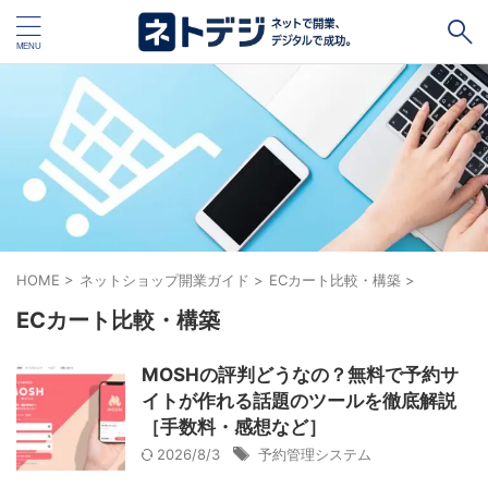
タグ
キャッシュレス
Square
BASE
STORES
ネットショップ開設１vs１
無料ネットショップ
予約管理システム
Shopify
Air ビジネスツールズ
HOME
>
ネットショップ開業ガイド
>
ECカート比較・構築
>
ECカート比較・構築
ペライチ
キャッシュレス決済端末１vs１
ジンドゥー
POSレジ
スマレジ
カラーミーショップ
Wix
MOSHの評判どうなの？無料で予約サ
イトが作れる話題のツールを徹底解説
楽天ペイ
stera pack
WordPress
［手数料・感想など］
2026/8/3
予約管理システム
ハンドメイド販売
ホームページ作成サービス１vs１