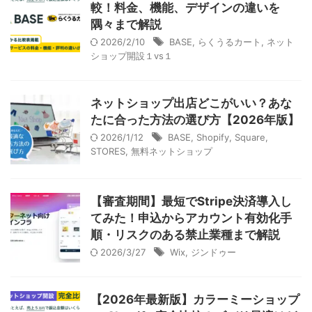
較！料金、機能、デザインの違いを
隅々まで解説
2026/2/10
BASE
,
らくうるカート
,
ネット
ショップ開設１vs１
ネットショップ出店どこがいい？あな
たに合った方法の選び方【2026年版】
2026/1/12
BASE
,
Shopify
,
Square
,
STORES
,
無料ネットショップ
【審査期間】最短でStripe決済導入し
てみた！申込からアカウント有効化手
順・リスクのある禁止業種まで解説
2026/3/27
Wix
,
ジンドゥー
【2026年最新版】カラーミーショップ