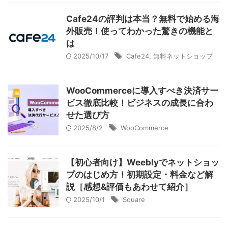
グーペ
デジタルコンテンツ販売
仕入れサイト
Cafe24の評判は本当？無料で始める海
外販売！使ってわかった驚きの機能と
Ameba Ownd
makeshop
無料ビジネスツール
は
イージーマイショップ
ネットショップ開業準備
越境EC
2025/10/17
Cafe24
,
無料ネットショップ
WooCommerceに導入すべき決済サー
ビス徹底比較！ビジネスの成長に合わ
せた選び方
2025/8/2
WooCommerce
【初心者向け】Weeblyでネットショッ
プのはじめ方！初期設定・料金など解
説［感想&評価もあわせて紹介］
2025/10/1
Square