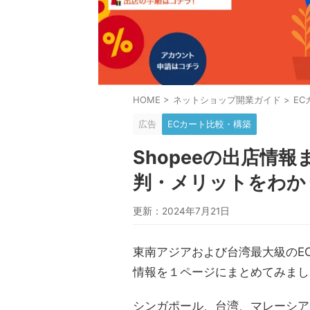
HOME
>
ネットショップ開業ガイド
>
E
広告
ECカート比較・構築
Shopeeの出店情
判・メリットをわか
更新：2024年7月21日
東南アジアおよび台湾最大級のEC
情報を１ページにまとめてみまし
シンガポール、台湾、マレーシア