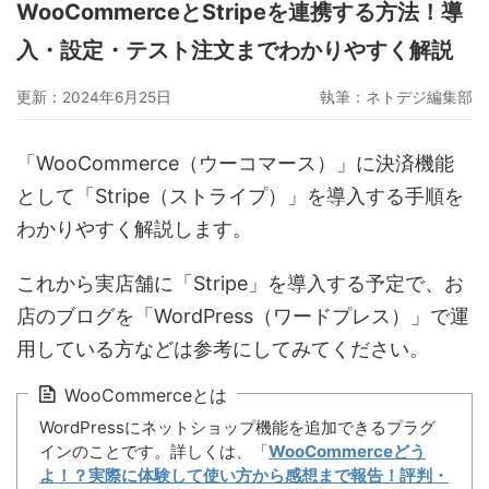
WooCommerceとStripeを連携する方法！導
グーペ
デジタルコンテンツ販売
仕入れサイト
入・設定・テスト注文までわかりやすく解説
Ameba Ownd
makeshop
無料ビジネスツール
更新：2024年6月25日
執筆：
ネトデジ編集部
イージーマイショップ
ネットショップ開業準備
越境EC
「WooCommerce（ウーコマース）」に決済機能
として「Stripe（ストライプ）」を導入する手順を
わかりやすく解説します。
これから実店舗に「Stripe」を導入する予定で、お
店のブログを「WordPress（ワードプレス）」で運
用している方などは参考にしてみてください。
WooCommerceとは
WordPressにネットショップ機能を追加できるプラグ
インのことです。詳しくは、「
WooCommerceどう
よ！？実際に体験して使い方から感想まで報告！評判・