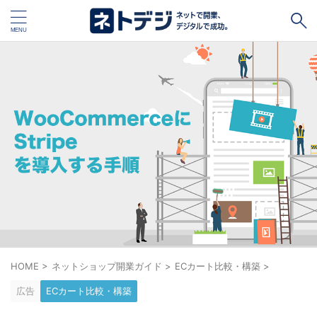
タグ
キャッシュレス
Square
BASE
STORES
ネットショップ開設１vs１
無料ネットショップ
予約管理システム
Shopify
Air ビジネスツールズ
ペライチ
キャッシュレス決済端末１vs１
ジンドゥー
POSレジ
スマレジ
カラーミーショップ
Wix
HOME
>
ネットショップ開業ガイド
>
ECカート比較・構築
>
楽天ペイ
stera pack
WordPress
広告
ECカート比較・構築
ハンドメイド販売
ホームページ作成サービス１vs１