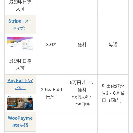
最短即日導
入可
Stripe
（スト
ライプ）
3.6%
無料
毎週
最短即日導
入可
PayPal
（ペイ
5万円以上：
引出依頼か
パル）
3.6% + 40
無料
ら3～6営業
円/件
5万円未満：
日（国内）
250円/件
WooPayme
nts決済