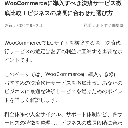
WooCommerceに導入すべき決済サービス徹
グーペ
デジタルコンテンツ販売
仕入れサイト
底比較！ビジネスの成長に合わせた選び方
Ameba Ownd
makeshop
無料ビジネスツール
更新：2025年8月2日
執筆：
ネトデジ編集部
イージーマイショップ
ネットショップ開業準備
越境EC
WooCommerceでECサイトを構築する際、決済代
行サービスの選定はお店の利益に直結する重要なポ
イントです。
このページでは、WooCommerceに導入する際に
おすすめの決済代行サービスを徹底比較。あなたの
ビジネスに最適な決済サービスを選ぶためのポイン
トを詳しく解説します。
料金体系や入金サイクル、サポート体制など、各サ
ービスの特徴を整理し、ビジネスの成長段階に合わ