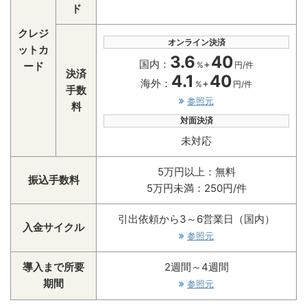
ド
クレジ
オンライン決済
ットカ
3.6
40
国内：
+
ード
%
円/件
決済
4.1
40
海外：
+
%
円/件
手数
参照元
料
対面決済
未対応
5万円以上：無料
振込手数料
5万円未満：250円/件
引出依頼から3～6営業日（国内）
入金サイクル
参照元
導入まで所要
2週間～4週間
期間
参照元