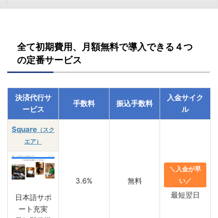
全て初期費用、月額無料で導入できる４つ
の定番サービス
決済代行サ
入金サイク
手数料
振込手数料
ービス
ル
Square
（スク
エア）
＼入金が早
3.6%
無料
い／
最短翌日
日本語サポ
ート充実